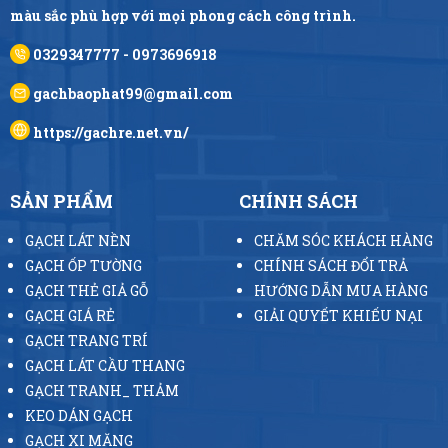
màu sắc phù hợp với mọi phong cách công trình.
0329347777 - 0973696918
gachbaophat99@gmail.com
https://gachre.net.vn/
SẢN PHẨM
CHÍNH SÁCH
GẠCH LÁT NỀN
CHĂM SÓC KHÁCH HÀNG
GẠCH ỐP TƯỜNG
CHÍNH SÁCH ĐỔI TRẢ
GẠCH THẺ GIẢ GỖ
HƯỚNG DẪN MUA HÀNG
GẠCH GIÁ RẺ
GIẢI QUYẾT KHIẾU NẠI
GẠCH TRANG TRÍ
GẠCH LÁT CẦU THANG
GẠCH TRANH_ THẢM
KEO DÁN GẠCH
GẠCH XI MĂNG