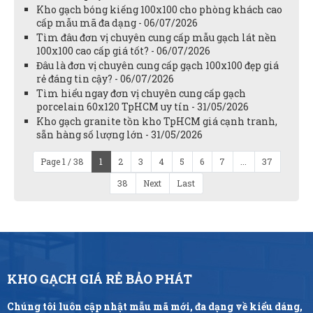
Kho gạch bóng kiếng 100x100 cho phòng khách cao
cấp mẫu mã đa dạng - 06/07/2026
Tìm đâu đơn vị chuyên cung cấp mẫu gạch lát nền
100x100 cao cấp giá tốt? - 06/07/2026
Đâu là đơn vị chuyên cung cấp gạch 100x100 đẹp giá
rẻ đáng tin cậy? - 06/07/2026
Tìm hiểu ngay đơn vị chuyên cung cấp gạch
porcelain 60x120 TpHCM uy tín - 31/05/2026
Kho gạch granite tồn kho TpHCM giá cạnh tranh,
sẵn hàng số lượng lớn - 31/05/2026
Page 1 / 38
1
2
3
4
5
6
7
...
37
38
Next
Last
KHO GẠCH GIÁ RẺ BẢO PHÁT
Chúng tôi luôn cập nhật mẫu mã mới, đa dạng về kiểu dáng,