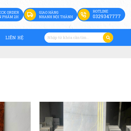
HOTLINE
ECK ORDER
GIAO HÀNG
0329347777
N PHẨM 2H
NHANH NỘI THÀNH
LIÊN HỆ