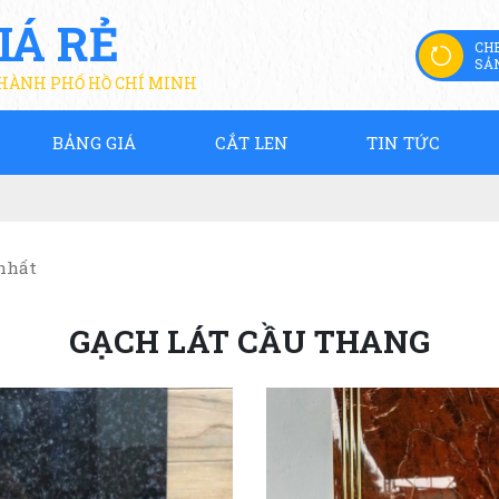
IÁ RẺ
CH
SẢ
THÀNH PHỐ HỒ CHÍ MINH
BẢNG GIÁ
CẮT LEN
TIN TỨC
nhất
GẠCH LÁT CẦU THANG