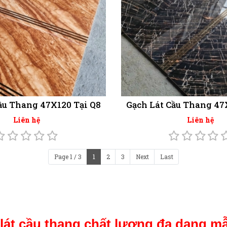
ầu Thang 47X120 Tại Q8
Gạch Lát Cầu Thang 47
Liên hệ
Liên hệ
Page 1 / 3
1
2
3
Next
Last
lát cầu thang chất lượng đa dạng 