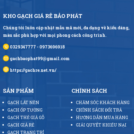
KHO GẠCH GIÁ RẺ BẢO PHÁT
Chúng tôi luôn cập nhật mẫu mã mới, đa dạng về kiểu dáng,
màu sắc phù hợp với mọi phong cách công trình.
0329347777 - 0973696918
gachbaophat99@gmail.com
https://gachre.net.vn/
SẢN PHẨM
CHÍNH SÁCH
GẠCH LÁT NỀN
CHĂM SÓC KHÁCH HÀNG
GẠCH ỐP TƯỜNG
CHÍNH SÁCH ĐỔI TRẢ
GẠCH THẺ GIẢ GỖ
HƯỚNG DẪN MUA HÀNG
GẠCH GIÁ RẺ
GIẢI QUYẾT KHIẾU NẠI
GẠCH TRANG TRÍ