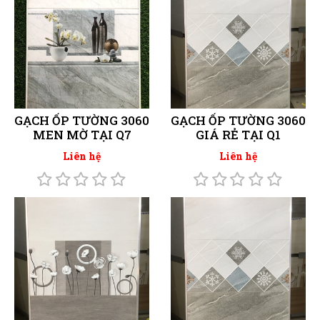
GẠCH ỐP TƯỜNG 3060
GẠCH ỐP TƯỜNG 3060
MEN MỜ TẠI Q7
GIÁ RẺ TẠI Q1
Liên hệ
Liên hệ