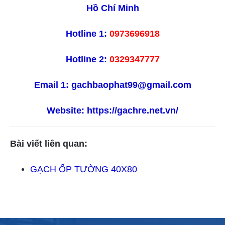
Hồ Chí Minh
Hotline 1:
0973696918
Hotline 2:
0329347777
Email 1:
gachbaophat99@gmail.com
Website:
https://gachre.net.vn/
Bài viết liên quan:
TLT
GẠCH ỐP TƯỜNG 40X80