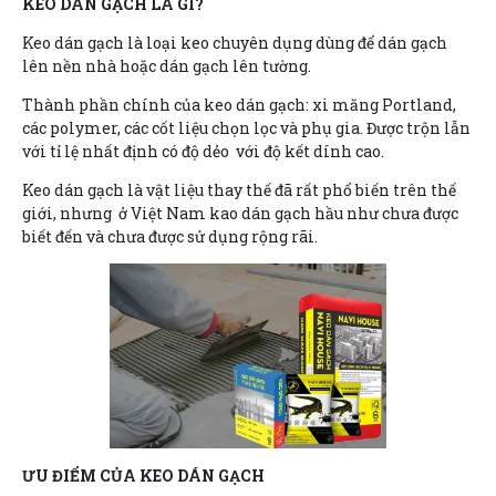
KEO DÁN GẠCH LÀ GÌ?
Keo dán gạch là loại keo chuyên dụng dùng để dán gạch
lên nền nhà hoặc dán gạch lên tường.
Thành phần chính của keo dán gạch: xi măng Portland,
các polymer, các cốt liệu chọn lọc và phụ gia. Được trộn lẫn
với tỉ lệ nhất định có độ dẻo với độ kết dính cao.
Keo dán gạch là vật liệu thay thế đã rất phổ biến trên thế
giới, nhưng ở Việt Nam kao dán gạch hầu như chưa được
biết đến và chưa được sử dụng rộng rãi.
ƯU ĐIỂM CỦA KEO DÁN GẠCH