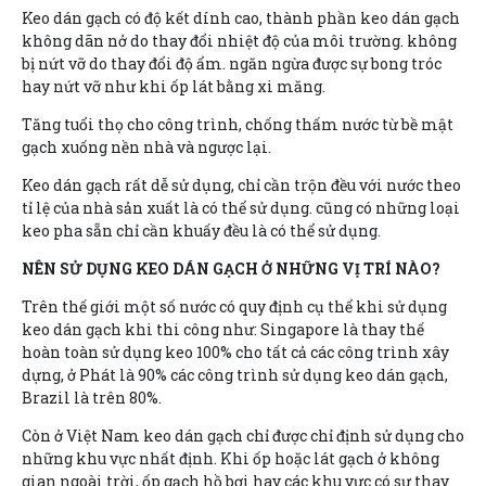
Keo dán gạch có độ kết dính cao, thành phần keo dán gạch
không dãn nở do thay đổi nhiệt độ của môi trường. không
bị nứt vỡ do thay đổi độ ẩm. ngăn ngừa được sự bong tróc
hay nứt vỡ như khi ốp lát bằng xi măng.
Tăng tuổi thọ cho công trình, chống thấm nước từ bề mật
gạch xuống nền nhà và ngược lại.
Keo dán gạch rất dễ sử dụng, chỉ cần trộn đều với nước theo
tỉ lệ của nhà sản xuất là có thể sử dụng. cũng có những loại
keo pha sẵn chỉ cần khuấy đều là có thể sử dụng.
NÊN SỬ DỤNG KEO DÁN GẠCH Ở NHỮNG VỊ TRÍ NÀO?
Trên thế giới một số nước có quy định cụ thể khi sử dụng
keo dán gạch khi thi công như: Singapore là thay thế
hoàn toàn sử dụng keo 100% cho tất cả các công trình xây
dựng, ở Phát là 90% các công trình sử dụng keo dán gạch,
Brazil là trên 80%.
Còn ở Việt Nam keo dán gạch chỉ được chỉ định sử dụng cho
những khu vực nhất định. Khi ốp hoặc lát gạch ở không
gian ngoài trời, ốp gạch hồ bơi hay các khu vực có sự thay