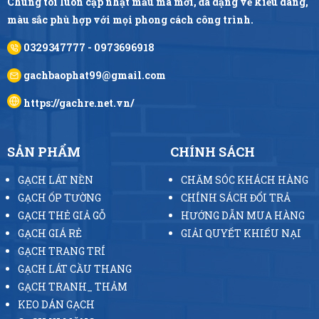
Chúng tôi luôn cập nhật mẫu mã mới, đa dạng về kiểu dáng,
màu sắc phù hợp với mọi phong cách công trình.
0329347777 - 0973696918
gachbaophat99@gmail.com
https://gachre.net.vn/
SẢN PHẨM
CHÍNH SÁCH
GẠCH LÁT NỀN
CHĂM SÓC KHÁCH HÀNG
GẠCH ỐP TƯỜNG
CHÍNH SÁCH ĐỔI TRẢ
GẠCH THẺ GIẢ GỖ
HƯỚNG DẪN MUA HÀNG
GẠCH GIÁ RẺ
GIẢI QUYẾT KHIẾU NẠI
GẠCH TRANG TRÍ
GẠCH LÁT CẦU THANG
GẠCH TRANH_ THẢM
KEO DÁN GẠCH