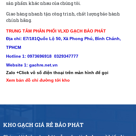
sản phẩm khác nhau của chúng tôi.
Giao hàng nhanh tận công trình, chất lượng bảo hành
chính hãng.
TRUNG TÂM PHÂN PHỐI VLXD GẠCH BẢO PHÁT
Địa chỉ: E7/181Quốc Lộ 50, Xã Phong Phú, Bình Chánh,
TPHCM
Hotline 1: 0973696918 0329347777
Website 1:
gachre.net.vn
Zalo +Click vô số điện thoại trên màn hình để gọi
Xem bản đồ chỉ đường tới kho
KHO GẠCH GIÁ RẺ BẢO PHÁT