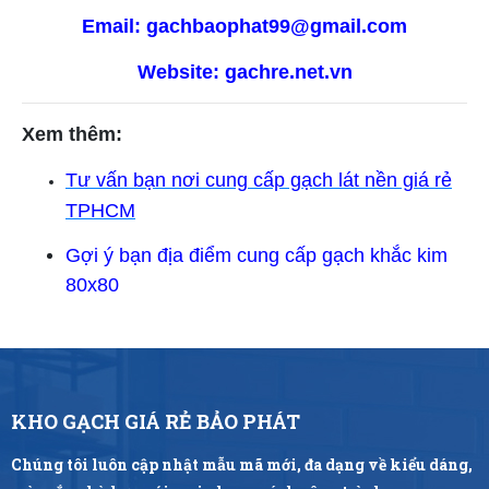
Email: gachbaophat99@gmail.com
Website:
gachre.net.vn
Xem thêm:
Tư vấn bạn nơi cung cấp gạch lát nền giá rẻ
TPHCM
Gợi ý bạn địa điểm cung cấp gạch khắc kim
80x80
KHO GẠCH GIÁ RẺ BẢO PHÁT
Chúng tôi luôn cập nhật mẫu mã mới, đa dạng về kiểu dáng,