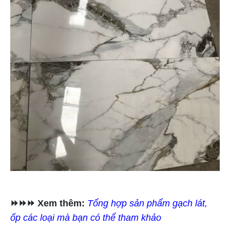
⏩⏩⏩ Xem thêm:
Tổng hợp sản phẩm gạch lát,
ốp các loại mà bạn có thể tham khảo