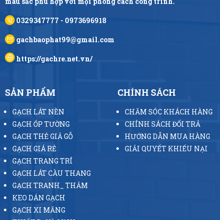
màu sắc phù hợp với mọi phong cách công trình.
0329347777 - 0973696918
gachbaophat99@gmail.com
https://gachre.net.vn/
SẢN PHẨM
CHÍNH SÁCH
GẠCH LÁT NỀN
CHĂM SÓC KHÁCH HÀNG
GẠCH ỐP TƯỜNG
CHÍNH SÁCH ĐỔI TRẢ
GẠCH THẺ GIẢ GỖ
HƯỚNG DẪN MUA HÀNG
GẠCH GIÁ RẺ
GIẢI QUYẾT KHIẾU NẠI
GẠCH TRANG TRÍ
GẠCH LÁT CẦU THANG
GẠCH TRANH_ THẢM
KEO DÁN GẠCH
GẠCH XI MĂNG