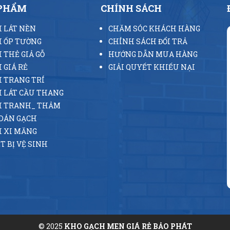
 PHẨM
CHÍNH SÁCH
 LÁT NỀN
CHĂM SÓC KHÁCH HÀNG
 ỐP TƯỜNG
CHÍNH SÁCH ĐỔI TRẢ
 THẺ GIẢ GỖ
HƯỚNG DẪN MUA HÀNG
 GIÁ RẺ
GIẢI QUYẾT KHIẾU NẠI
 TRANG TRÍ
 LÁT CẦU THANG
H TRANH_ THẢM
DÁN GẠCH
 XI MĂNG
T BỊ VỆ SINH
© 2025
KHO GẠCH MEN GIÁ RẺ BẢO PHÁT