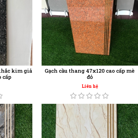
khắc kim giả
Gạch cầu thang 47x120 cao cấp mè
o cấp
đỏ
Liên hệ