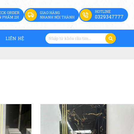
HOTLINE
ECK ORDER
GIAO HÀNG
0329347777
N PHẨM 2H
NHANH NỘI THÀNH
LIÊN HỆ