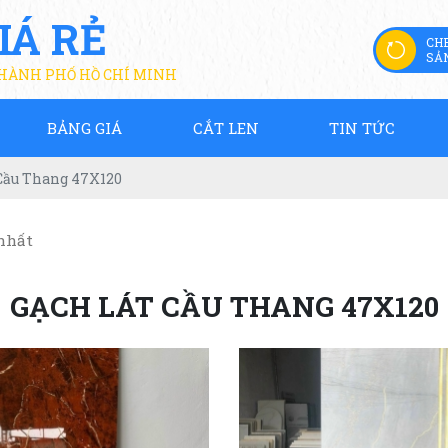
IÁ RẺ
CH
SẢ
THÀNH PHỐ HỒ CHÍ MINH
BẢNG GIÁ
CẮT LEN
TIN TỨC
Cầu Thang 47X120
nhất
GẠCH LÁT CẦU THANG 47X120