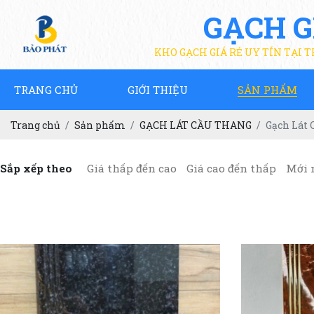
GẠCH G
KHO GẠCH GIÁ RẺ UY TÍN TẠI 
TRANG CHỦ
GIỚI THIỆU
SẢN PHẨM
Trang chủ
Sản phẩm
GẠCH LÁT CẦU THANG
Gạch Lát 
Sắp xếp theo
Giá thấp đến cao
Giá cao đến thấp
Mới 