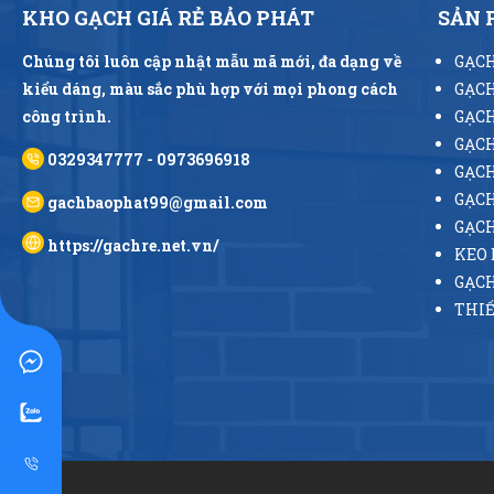
KHO GẠCH GIÁ RẺ BẢO PHÁT
SẢN
Chúng tôi luôn cập nhật mẫu mã mới, đa dạng về
GẠCH
kiểu dáng, màu sắc phù hợp với mọi phong cách
GẠCH
công trình.
GẠCH
GẠCH
0329347777 - 0973696918
GẠCH
GẠCH
gachbaophat99@gmail.com
GẠC
https://gachre.net.vn/
KEO 
GẠCH
THIẾ