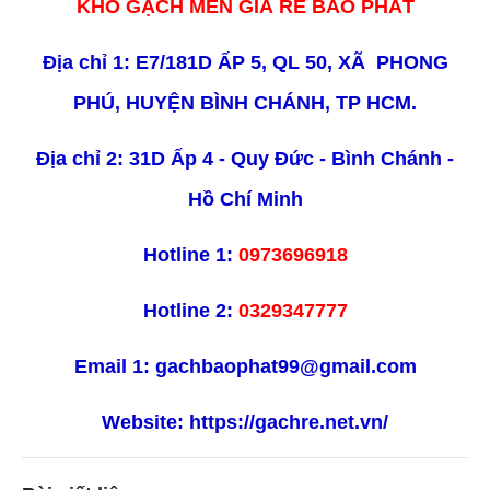
KHO GẠCH MEN GIÁ RẺ BẢO PHÁT
Địa chỉ 1: E7/181D ẤP 5, QL 50, XÃ PHONG
PHÚ, HUYỆN BÌNH CHÁNH, TP HCM.
Địa chỉ 2: 31D Ấp 4 - Quy Đức - Bình Chánh -
Hồ Chí Minh
Hotline 1:
0973696918
Hotline 2:
0329347777
Email 1:
gachbaophat99@gmail.com
Website:
https://gachre.net.vn/