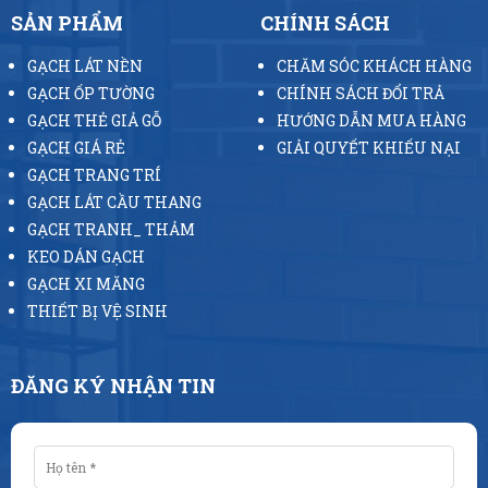
SẢN PHẨM
CHÍNH SÁCH
GẠCH LÁT NỀN
CHĂM SÓC KHÁCH HÀNG
GẠCH ỐP TƯỜNG
CHÍNH SÁCH ĐỔI TRẢ
GẠCH THẺ GIẢ GỖ
HƯỚNG DẪN MUA HÀNG
GẠCH GIÁ RẺ
GIẢI QUYẾT KHIẾU NẠI
GẠCH TRANG TRÍ
GẠCH LÁT CẦU THANG
GẠCH TRANH_ THẢM
KEO DÁN GẠCH
GẠCH XI MĂNG
THIẾT BỊ VỆ SINH
ĐĂNG KÝ NHẬN TIN