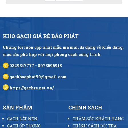
KHO GẠCH GIÁ RẺ BẢO PHÁT
Chúng tôi luôn cập nhật mẫu mã mới, đa dạng về kiểu dáng,
màu sắc phù hợp với mọi phong cách công trình.
0329347777 - 0973696918
gachbaophat99@gmail.com
https://gachre.net.vn/
SẢN PHẨM
CHÍNH SÁCH
GẠCH LÁT NỀN
CHĂM SÓC KHÁCH HÀNG
GẠCH ỐP TƯỜNG
CHÍNH SÁCH ĐỔI TRẢ