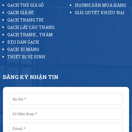
GẠCH THẺ GIẢ GỖ
HƯỚNG DẪN MUA HÀNG
GẠCH GIÁ RẺ
GIẢI QUYẾT KHIẾU NẠI
GẠCH TRANG TRÍ
GẠCH LÁT CẦU THANG
GẠCH TRANH_ THẢM
KEO DÁN GẠCH
GẠCH XI MĂNG
THIẾT BỊ VỆ SINH
ĐĂNG KÝ NHẬN TIN