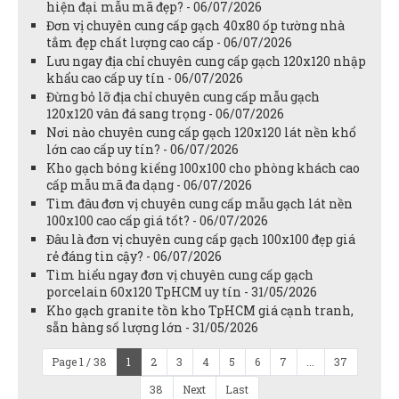
hiện đại mẫu mã đẹp? - 06/07/2026
Đơn vị chuyên cung cấp gạch 40x80 ốp tường nhà
tắm đẹp chất lượng cao cấp - 06/07/2026
Lưu ngay địa chỉ chuyên cung cấp gạch 120x120 nhập
khẩu cao cấp uy tín - 06/07/2026
Đừng bỏ lỡ địa chỉ chuyên cung cấp mẫu gạch
120x120 vân đá sang trọng - 06/07/2026
Nơi nào chuyên cung cấp gạch 120x120 lát nền khổ
lớn cao cấp uy tín? - 06/07/2026
Kho gạch bóng kiếng 100x100 cho phòng khách cao
cấp mẫu mã đa dạng - 06/07/2026
Tìm đâu đơn vị chuyên cung cấp mẫu gạch lát nền
100x100 cao cấp giá tốt? - 06/07/2026
Đâu là đơn vị chuyên cung cấp gạch 100x100 đẹp giá
rẻ đáng tin cậy? - 06/07/2026
Tìm hiểu ngay đơn vị chuyên cung cấp gạch
porcelain 60x120 TpHCM uy tín - 31/05/2026
Kho gạch granite tồn kho TpHCM giá cạnh tranh,
sẵn hàng số lượng lớn - 31/05/2026
Page 1 / 38
1
2
3
4
5
6
7
...
37
38
Next
Last