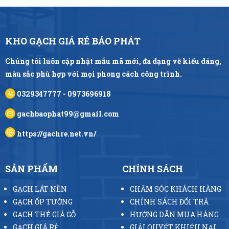
KHO GẠCH GIÁ RẺ BẢO PHÁT
Chúng tôi luôn cập nhật mẫu mã mới, đa dạng về kiểu dáng,
màu sắc phù hợp với mọi phong cách công trình.
0329347777 - 0973696918
gachbaophat99@gmail.com
https://gachre.net.vn/
SẢN PHẨM
CHÍNH SÁCH
GẠCH LÁT NỀN
CHĂM SÓC KHÁCH HÀNG
GẠCH ỐP TƯỜNG
CHÍNH SÁCH ĐỔI TRẢ
GẠCH THẺ GIẢ GỖ
HƯỚNG DẪN MUA HÀNG
GẠCH GIÁ RẺ
GIẢI QUYẾT KHIẾU NẠI