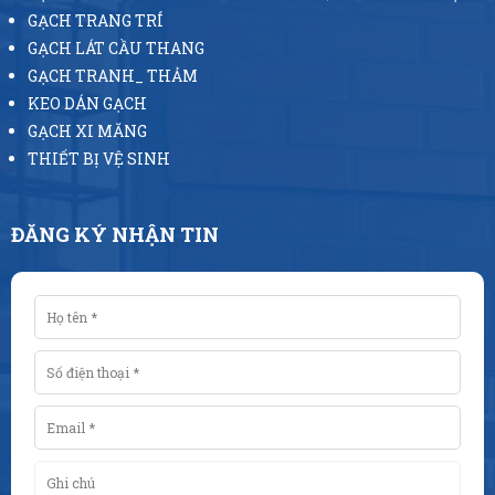
GẠCH TRANG TRÍ
GẠCH LÁT CẦU THANG
GẠCH TRANH_ THẢM
KEO DÁN GẠCH
GẠCH XI MĂNG
THIẾT BỊ VỆ SINH
ĐĂNG KÝ NHẬN TIN