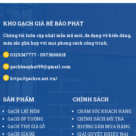
KHO GẠCH GIÁ RẺ BẢO PHÁT
Chúng tôi luôn cập nhật mẫu mã mới, đa dạng về kiểu dáng,
màu sắc phù hợp với mọi phong cách công trình.
0329347777 - 0973696918
gachbaophat99@gmail.com
https://gachre.net.vn/
SẢN PHẨM
CHÍNH SÁCH
GẠCH LÁT NỀN
CHĂM SÓC KHÁCH HÀNG
GẠCH ỐP TƯỜNG
CHÍNH SÁCH ĐỔI TRẢ
GẠCH THẺ GIẢ GỖ
HƯỚNG DẪN MUA HÀNG
GẠCH GIÁ RẺ
GIẢI QUYẾT KHIẾU NẠI