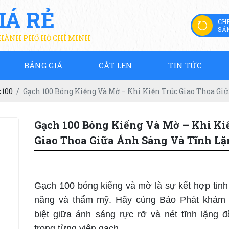
IÁ RẺ
CH
SẢ
THÀNH PHỐ HỒ CHÍ MINH
BẢNG GIÁ
CẮT LEN
TIN TỨC
x100
Gạch 100 Bóng Kiếng Và Mờ – Khi Kiến Trúc Giao Thoa Gi
Gạch 100 Bóng Kiếng Và Mờ – Khi Ki
Giao Thoa Giữa Ánh Sáng Và Tĩnh Lặ
Gạch 100 bóng kiếng và mờ là sự kết hợp tinh
năng và thẩm mỹ. Hãy cùng Bảo Phát khám 
biệt giữa ánh sáng rực rỡ và nét tĩnh lặng 
trong từng viên gạch.