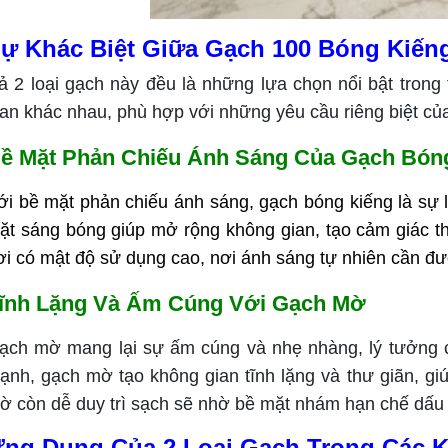
ự Khác Biệt Giữa Gạch 100 Bóng Kiến
ả 2 loại gạch này đều là những lựa chọn nổi bật trong
ian khác nhau, phù hợp với những yêu cầu riêng biệt củ
ề Mặt Phản Chiếu Ánh Sáng Của Gạch Bón
ới bề mặt phản chiếu ánh sáng, gạch bóng kiếng là sự 
ặt sáng bóng giúp mở rộng không gian, tạo cảm giác t
ơi có mật độ sử dụng cao, nơi ánh sáng tự nhiên cần đư
ĩnh Lặng Và Ấm Cúng Với Gạch Mờ
ạch mờ mang lại sự ấm cúng và nhẹ nhàng, lý tưởng c
ạnh, gạch mờ tạo không gian tĩnh lặng và thư giãn, gi
ờ còn dễ duy trì sạch sẽ nhờ bề mặt nhám hạn chế dấu v
ng Dụng Của 2 Loại Gạch Trong Các 