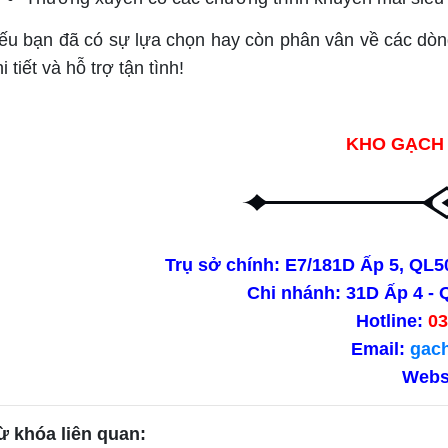
ếu bạn đã có sự lựa chọn hay còn phân vân về các dòn
i tiết và hỗ trợ tận tình!
KHO GẠCH 
Trụ sở chính: E7/181D Ấp 5, QL
Chi nhánh: 31D Ấp 4 - 
Hotline:
03
Email:
gac
Webs
ừ khóa liên quan: