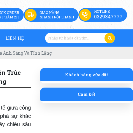
HOTLINE
ECK ORDER
GIAO HÀNG
0329347777
N PHẨM 2H
NHANH NỘI THÀNH
LIÊN HỆ
ữa Ánh Sáng Và Tĩnh Lặng
ến Trúc
Khách hàng vừa đặt
ng
Cam kết
 tế giữa công
phá sự khác
đầy chiều sâu