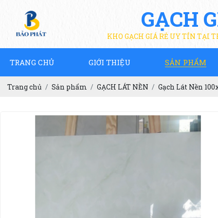
GẠCH G
KHO GẠCH GIÁ RẺ UY TÍN TẠI 
TRANG CHỦ
GIỚI THIỆU
SẢN PHẨM
Trang chủ
Sản phẩm
GẠCH LÁT NỀN
Gạch Lát Nền 100