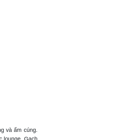
ng và ấm cúng.
ực lounge. Gạch