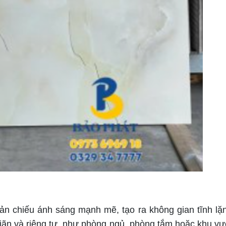
 chiếu ánh sáng mạnh mẽ, tạo ra không gian tĩnh lặ
giãn và riêng tư, như phòng ngủ, phòng tắm hoặc khu v