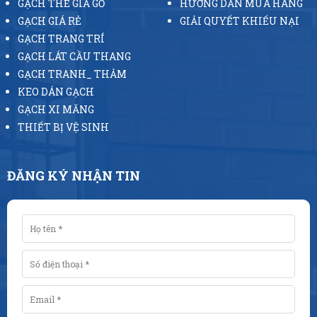
GẠCH THẺ GIẢ GỖ
HƯỚNG DẪN MUA HÀNG
GẠCH GIÁ RẺ
GIẢI QUYẾT KHIẾU NẠI
GẠCH TRANG TRÍ
GẠCH LÁT CẦU THANG
GẠCH TRANH_ THẢM
KEO DÁN GẠCH
GẠCH XI MĂNG
THIẾT BỊ VỆ SINH
ĐĂNG KÝ NHẬN TIN