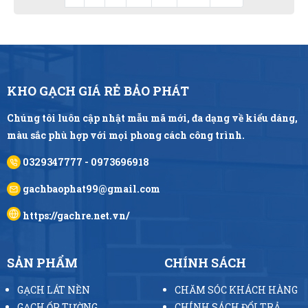
KHO GẠCH GIÁ RẺ BẢO PHÁT
Chúng tôi luôn cập nhật mẫu mã mới, đa dạng về kiểu dáng,
màu sắc phù hợp với mọi phong cách công trình.
0329347777 - 0973696918
gachbaophat99@gmail.com
https://gachre.net.vn/
SẢN PHẨM
CHÍNH SÁCH
GẠCH LÁT NỀN
CHĂM SÓC KHÁCH HÀNG
GẠCH ỐP TƯỜNG
CHÍNH SÁCH ĐỔI TRẢ