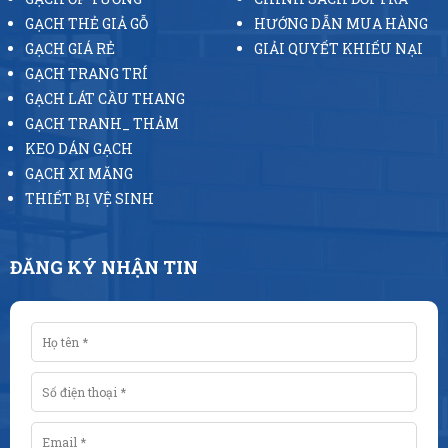
GẠCH THẺ GIẢ GỖ
HƯỚNG DẪN MUA HÀNG
GẠCH GIÁ RẺ
GIẢI QUYẾT KHIẾU NẠI
GẠCH TRANG TRÍ
GẠCH LÁT CẦU THANG
GẠCH TRANH_ THẢM
KEO DÁN GẠCH
GẠCH XI MĂNG
THIẾT BỊ VỆ SINH
ĐĂNG KÝ NHẬN TIN