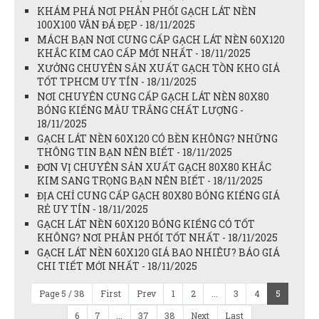
KHÁM PHÁ NƠI PHÂN PHỐI GẠCH LÁT NỀN
100X100 VÂN ĐÁ ĐẸP - 18/11/2025
MÁCH BẠN NƠI CUNG CẤP GẠCH LÁT NỀN 60X120
KHẮC KIM CAO CẤP MỚI NHẤT - 18/11/2025
XƯỞNG CHUYÊN SẢN XUẤT GẠCH TỒN KHO GIÁ
TỐT TPHCM UY TÍN - 18/11/2025
NƠI CHUYÊN CUNG CẤP GẠCH LÁT NỀN 80X80
BÓNG KIẾNG MÀU TRẮNG CHẤT LƯỢNG -
18/11/2025
GẠCH LÁT NỀN 60X120 CÓ BỀN KHÔNG? NHỮNG
THÔNG TIN BẠN NÊN BIẾT - 18/11/2025
ĐƠN VỊ CHUYÊN SẢN XUẤT GẠCH 80X80 KHẮC
KIM SANG TRỌNG BẠN NÊN BIẾT - 18/11/2025
ĐỊA CHỈ CUNG CẤP GẠCH 80X80 BÓNG KIẾNG GIÁ
RẺ UY TÍN - 18/11/2025
GẠCH LÁT NỀN 60X120 BÓNG KIẾNG CÓ TỐT
KHÔNG? NƠI PHÂN PHỐI TỐT NHẤT - 18/11/2025
GẠCH LÁT NỀN 60X120 GIÁ BAO NHIÊU? BÁO GIÁ
CHI TIẾT MỚI NHẤT - 18/11/2025
Page 5 / 38
First
Prev
1
2
...
3
4
5
6
7
...
37
38
Next
Last