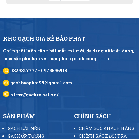
KHO GẠCH GIÁ RẺ BẢO PHÁT
Chúng tôi luôn cập nhật mẫu mã mới, đa dạng về kiểu dáng,
màu sắc phù hợp với mọi phong cách công trình.
0329347777 - 0973696918
gachbaophat99@gmail.com
https://gachre.net.vn/
SẢN PHẨM
CHÍNH SÁCH
GẠCH LÁT NỀN
CHĂM SÓC KHÁCH HÀNG
GẠCH ỐP TƯỜNG
CHÍNH SÁCH ĐỔI TRẢ