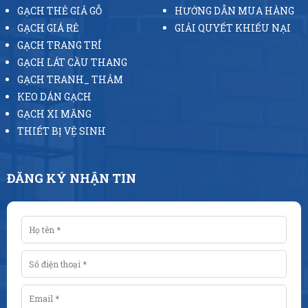
GẠCH THẺ GIẢ GỖ
HƯỚNG DẪN MUA HÀNG
GẠCH GIÁ RẺ
GIẢI QUYẾT KHIẾU NẠI
GẠCH TRANG TRÍ
GẠCH LÁT CẦU THANG
GẠCH TRANH_ THẢM
KEO DÁN GẠCH
GẠCH XI MĂNG
THIẾT BỊ VỆ SINH
ĐĂNG KÝ NHẬN TIN