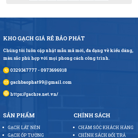
KHO GẠCH GIÁ RẺ BẢO PHÁT
Chúng tôi luôn cập nhật mẫu mã mới, đa dạng về kiểu dáng,
màu sắc phù hợp với mọi phong cách công trình.
0329347777 - 0973696918
gachbaophat99@gmail.com
https://gachre.net.vn/
SẢN PHẨM
CHÍNH SÁCH
GẠCH LÁT NỀN
CHĂM SÓC KHÁCH HÀNG
GẠCH ỐP TƯỜNG
CHÍNH SÁCH ĐỔI TRẢ