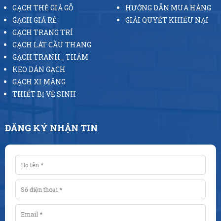
GẠCH THẺ GIẢ GỖ
HƯỚNG DẪN MUA HÀNG
GẠCH GIÁ RẺ
GIẢI QUYẾT KHIẾU NẠI
GẠCH TRANG TRÍ
GẠCH LÁT CẦU THANG
GẠCH TRANH_ THẢM
KEO DÁN GẠCH
GẠCH XI MĂNG
THIẾT BỊ VỆ SINH
ĐĂNG KÝ NHẬN TIN