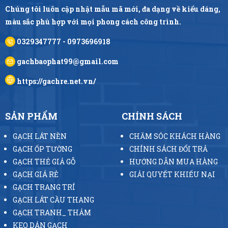
Chúng tôi luôn cập nhật mẫu mã mới, đa dạng về kiểu dáng,
màu sắc phù hợp với mọi phong cách công trình.
0329347777 - 0973696918
gachbaophat99@gmail.com
https://gachre.net.vn/
SẢN PHẨM
CHÍNH SÁCH
GẠCH LÁT NỀN
CHĂM SÓC KHÁCH HÀNG
GẠCH ỐP TƯỜNG
CHÍNH SÁCH ĐỔI TRẢ
GẠCH THẺ GIẢ GỖ
HƯỚNG DẪN MUA HÀNG
GẠCH GIÁ RẺ
GIẢI QUYẾT KHIẾU NẠI
GẠCH TRANG TRÍ
GẠCH LÁT CẦU THANG
GẠCH TRANH_ THẢM
KEO DÁN GẠCH