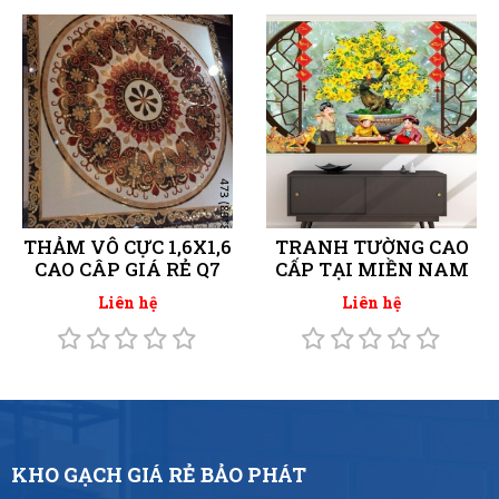
THẢM VÔ CỰC 1,6X1,6
TRANH TƯỜNG CAO
CAO CÂP GIÁ RẺ Q7
CẤP TẠI MIỀN NAM
Liên hệ
Liên hệ
KHO GẠCH GIÁ RẺ BẢO PHÁT