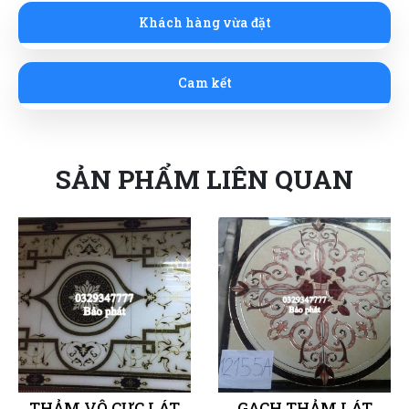
Khách hàng vừa đặt
Cam kết
SẢN PHẨM LIÊN QUAN
THẢM VÔ CỰC LÁT
GẠCH THẢM LÁT