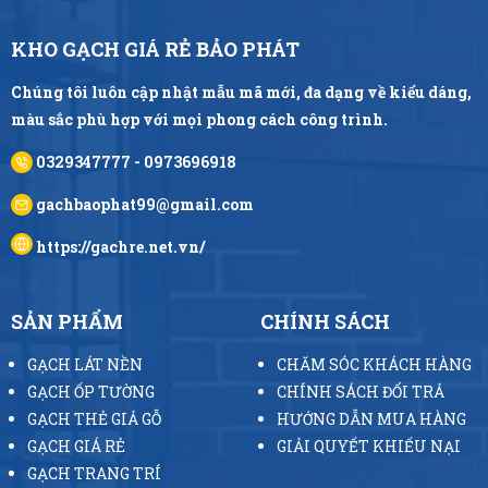
KHO GẠCH GIÁ RẺ BẢO PHÁT
Chúng tôi luôn cập nhật mẫu mã mới, đa dạng về kiểu dáng,
màu sắc phù hợp với mọi phong cách công trình.
0329347777 - 0973696918
gachbaophat99@gmail.com
https://gachre.net.vn/
SẢN PHẨM
CHÍNH SÁCH
GẠCH LÁT NỀN
CHĂM SÓC KHÁCH HÀNG
GẠCH ỐP TƯỜNG
CHÍNH SÁCH ĐỔI TRẢ
GẠCH THẺ GIẢ GỖ
HƯỚNG DẪN MUA HÀNG
GẠCH GIÁ RẺ
GIẢI QUYẾT KHIẾU NẠI
GẠCH TRANG TRÍ