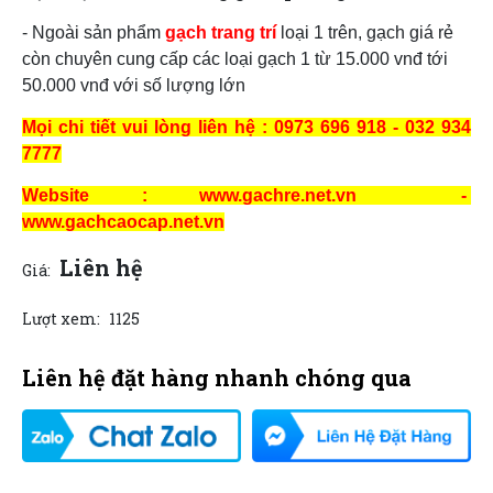
- Ngoài sản phẩm
gạch trang trí
loại 1 trên, gạch giá rẻ
còn chuyên cung cấp các loại gạch 1 từ 15.000 vnđ tới
50.000 vnđ với số lượng lớn
Mọi chi tiết vui lòng liên hệ : 0973 696 918 - 032 934
7777
Website : www.gachre.net.vn -
www.gachcaocap.net.vn
Liên hệ
Giá:
Lượt xem:
1125
Liên hệ đặt hàng nhanh chóng qua