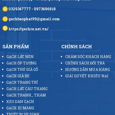
0329347777 - 0973696918
gachbaophat99@gmail.com
https://gachre.net.vn/
SẢN PHẨM
CHÍNH SÁCH
GẠCH LÁT NỀN
CHĂM SÓC KHÁCH HÀNG
GẠCH ỐP TƯỜNG
CHÍNH SÁCH ĐỔI TRẢ
GẠCH THẺ GIẢ GỖ
HƯỚNG DẪN MUA HÀNG
GẠCH GIÁ RẺ
GIẢI QUYẾT KHIẾU NẠI
GẠCH TRANG TRÍ
GẠCH LÁT CẦU THANG
GẠCH TRANH_ THẢM
KEO DÁN GẠCH
GẠCH XI MĂNG
THIẾT BỊ VỆ SINH