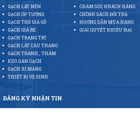
GẠCH LÁT NỀN
CHĂM SÓC KHÁCH HÀNG
GẠCH ỐP TƯỜNG
CHÍNH SÁCH ĐỔI TRẢ
GẠCH THẺ GIẢ GỖ
HƯỚNG DẪN MUA HÀNG
GẠCH GIÁ RẺ
GIẢI QUYẾT KHIẾU NẠI
GẠCH TRANG TRÍ
GẠCH LÁT CẦU THANG
GẠCH TRANH_ THẢM
KEO DÁN GẠCH
GẠCH XI MĂNG
THIẾT BỊ VỆ SINH
ĐĂNG KÝ NHẬN TIN