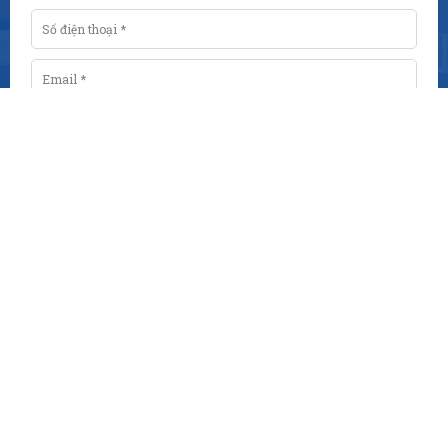
ĐĂNG KÝ
© 2025
KHO GẠCH MEN GIÁ RẺ BẢO PHÁT