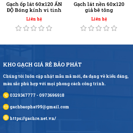
Gạch ốp lát 60x120 ẤN
Gạch lát nền 60x120
ĐỘ Bóng kính vi tinh
giả bê tông
Liên hệ
Liên hệ
KHO GẠCH GIÁ RẺ BẢO PHÁT
Chúng tôi luôn cập nhật mẫu mã mới, đa dạng về kiểu dáng,
màu sắc phù hợp với mọi phong cách công trình.
0329347777 - 0973696918
gachbaophat99@gmail.com
https://gachre.net.vn/