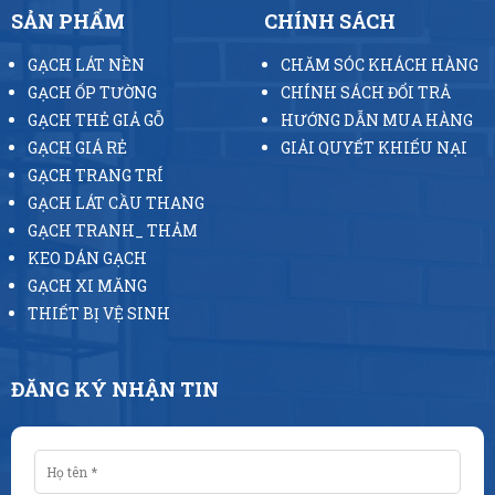
SẢN PHẨM
CHÍNH SÁCH
GẠCH LÁT NỀN
CHĂM SÓC KHÁCH HÀNG
GẠCH ỐP TƯỜNG
CHÍNH SÁCH ĐỔI TRẢ
GẠCH THẺ GIẢ GỖ
HƯỚNG DẪN MUA HÀNG
GẠCH GIÁ RẺ
GIẢI QUYẾT KHIẾU NẠI
GẠCH TRANG TRÍ
GẠCH LÁT CẦU THANG
GẠCH TRANH_ THẢM
KEO DÁN GẠCH
GẠCH XI MĂNG
THIẾT BỊ VỆ SINH
ĐĂNG KÝ NHẬN TIN