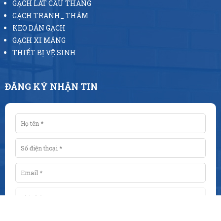
GẠCH LÁT CẦU THANG
GẠCH TRANH_ THẢM
KEO DÁN GẠCH
GẠCH XI MĂNG
THIẾT BỊ VỆ SINH
ĐĂNG KÝ NHẬN TIN