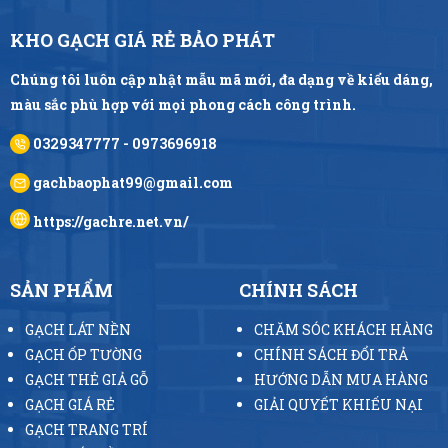
KHO GẠCH GIÁ RẺ BẢO PHÁT
Chúng tôi luôn cập nhật mẫu mã mới, đa dạng về kiểu dáng,
màu sắc phù hợp với mọi phong cách công trình.
0329347777 - 0973696918
gachbaophat99@gmail.com
https://gachre.net.vn/
SẢN PHẨM
CHÍNH SÁCH
GẠCH LÁT NỀN
CHĂM SÓC KHÁCH HÀNG
GẠCH ỐP TƯỜNG
CHÍNH SÁCH ĐỔI TRẢ
GẠCH THẺ GIẢ GỖ
HƯỚNG DẪN MUA HÀNG
GẠCH GIÁ RẺ
GIẢI QUYẾT KHIẾU NẠI
GẠCH TRANG TRÍ