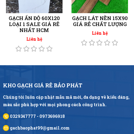
GẠCH ẤN ĐỘ 60X120
GẠCH LÁT NỀN 15X90
LOẠI 1 SALE GIÁ RẺ
GIÁ RẺ CHẤT LƯỢNG
NHẤT HCM
Liên hệ
Liên hệ
KHO GẠCH GIÁ RẺ BẢO PHÁT
Chúng tôi luôn cập nhật mẫu mã mới, đa dạng về kiểu dáng,
màu sắc phù hợp với mọi phong cách công trình.
0329347777 - 0973696918
gachbaophat99@gmail.com