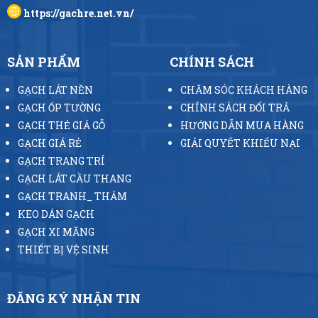
https://gachre.net.vn/
SẢN PHẨM
CHÍNH SÁCH
GẠCH LÁT NỀN
CHĂM SÓC KHÁCH HÀNG
GẠCH ỐP TƯỜNG
CHÍNH SÁCH ĐỔI TRẢ
GẠCH THẺ GIẢ GỖ
HƯỚNG DẪN MUA HÀNG
GẠCH GIÁ RẺ
GIẢI QUYẾT KHIẾU NẠI
GẠCH TRANG TRÍ
GẠCH LÁT CẦU THANG
GẠCH TRANH_ THẢM
KEO DÁN GẠCH
GẠCH XI MĂNG
THIẾT BỊ VỆ SINH
ĐĂNG KÝ NHẬN TIN