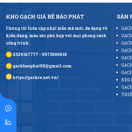
KHO GẠCH GIÁ RẺ BẢO PHÁT
SẢN
Chúng tôi luôn cập nhật mẫu mã mới, đa dạng về
GẠCH
kiểu dáng, màu sắc phù hợp với mọi phong cách
GẠCH
công trình.
GẠCH
GẠCH
0329347777 - 0973696918
GẠCH
GẠCH
gachbaophat99@gmail.com
GẠC
https://gachre.net.vn/
KEO 
GẠCH
THIẾ