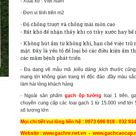
- Xuất xứ : Việt Nam
- Đơn vị tính trên m2
ộ chống trượt và chống mài mòn cao
- Đ
- Rất khó để nhận thấy khi có trầy xước hay bể
- Không hút ẩm từ không khí, hạn chế việc trữ 
mặt. Đây là yếu tố để loại bỏ các điều kiện ẩm th
các mầm bệnh phát triển
- Đa dạng về mẫu mã ,kiểu dáng ,kích thước cũng
mang tới không gian trang trí độc đáo ,đầy màu sắ
làm hài lòng khách hàng
- Ngoài sản phẩm
gạch ốp tường
loại 1 trên, g
chuyên cung cấp các loại gạch 1 từ 15.000 vnđ tới 
số lượng lớn
Mọi chi tiết vui lòng liên hệ : 0973 696 918 - 032 93
Website : www.gachre.net.vn - www.gachcaocap.n