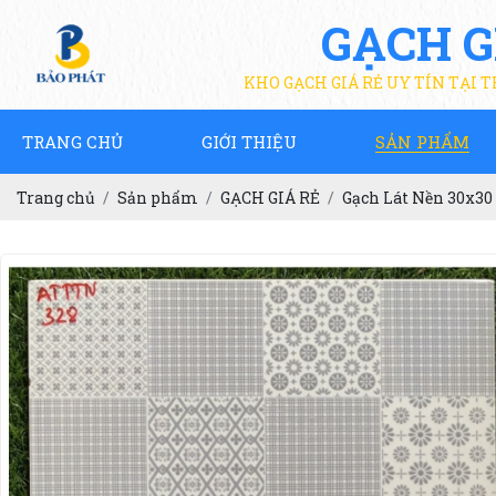
GẠCH G
KHO GẠCH GIÁ RẺ UY TÍN TẠI 
TRANG CHỦ
GIỚI THIỆU
SẢN PHẨM
Trang chủ
Sản phẩm
GẠCH GIÁ RẺ
Gạch Lát Nền 30x30