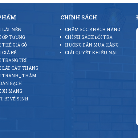
 PHẨM
CHÍNH SÁCH
 LÁT NỀN
CHĂM SÓC KHÁCH HÀNG
 ỐP TƯỜNG
CHÍNH SÁCH ĐỔI TRẢ
 THẺ GIẢ GỖ
HƯỚNG DẪN MUA HÀNG
 GIÁ RẺ
GIẢI QUYẾT KHIẾU NẠI
 TRANG TRÍ
 LÁT CẦU THANG
H TRANH_ THẢM
DÁN GẠCH
 XI MĂNG
T BỊ VỆ SINH