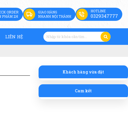
HOTLINE
ECK ORDER
GIAO HÀNG
0329347777
N PHẨM 2H
NHANH NỘI THÀNH
LIÊN HỆ
Khách hàng vừa đặt
Cam kết