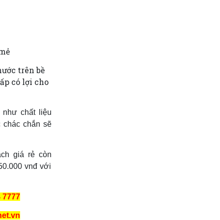
 mẻ
nước trên bề
ấp có lợi cho
 như chất liệu
c chác chắn sẽ
ạch giá rẻ còn
50.000 vnđ với
4 7777
et.vn