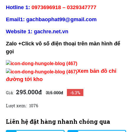
Hotline 1:
0973696918
–
0329347777
Email1: gachbaophat99@gmail.com
Website 1:
gachre.net.vn
Zalo +Click vô số điện thoại trên màn hình để
gọi
Xem bản đồ chỉ
đường tới kho
295.000đ
-6.3%
Giá:
315.000đ
Lượt xem:
1076
Liên hệ đặt hàng nhanh chóng qua