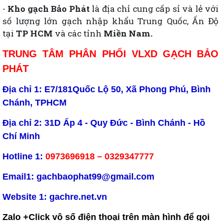
-
Kho gạch Bảo Phát
là địa chỉ cung cấp sỉ và lẻ với
số lượng lớn gạch nhập khẩu Trung Quốc, Ấn Độ
tại
TP HCM
và các tỉnh
Miền Nam.
TRUNG TÂM PHÂN PHỐI VLXD GẠCH BẢO
PHÁT
Địa chỉ
1
: E7/181Quốc Lộ 50, Xã Phong Phú, Bình
Chánh, TPHCM
Địa chỉ
2
: 31D Ấp 4 - Quy Đức - Bình Chánh - Hồ
Chí Minh
Hotline 1:
0973696918
–
0329347777
Email1: gachbaophat99@gmail.com
Website 1:
gachre.net.vn
Zalo +Click vô số điện thoại trên màn hình để gọi