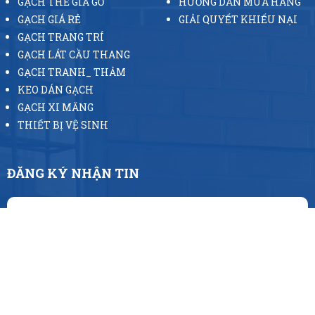
GẠCH THẺ GIẢ GỖ
HƯỚNG DẪN MUA HÀNG
GẠCH GIÁ RẺ
GIẢI QUYẾT KHIẾU NẠI
GẠCH TRANG TRÍ
GẠCH LÁT CẦU THANG
GẠCH TRANH_ THẢM
KEO DÁN GẠCH
GẠCH XI MĂNG
THIẾT BỊ VỆ SINH
ĐĂNG KÝ NHẬN TIN