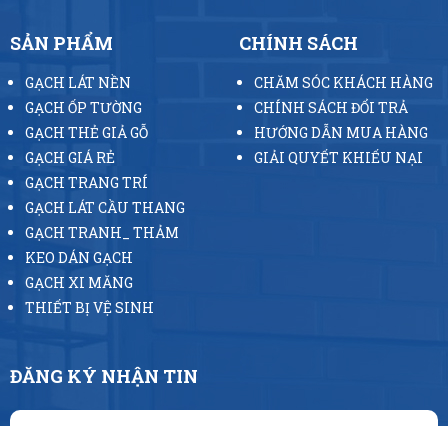
SẢN PHẨM
CHÍNH SÁCH
GẠCH LÁT NỀN
CHĂM SÓC KHÁCH HÀNG
GẠCH ỐP TƯỜNG
CHÍNH SÁCH ĐỔI TRẢ
GẠCH THẺ GIẢ GỖ
HƯỚNG DẪN MUA HÀNG
GẠCH GIÁ RẺ
GIẢI QUYẾT KHIẾU NẠI
GẠCH TRANG TRÍ
GẠCH LÁT CẦU THANG
GẠCH TRANH_ THẢM
KEO DÁN GẠCH
GẠCH XI MĂNG
THIẾT BỊ VỆ SINH
ĐĂNG KÝ NHẬN TIN