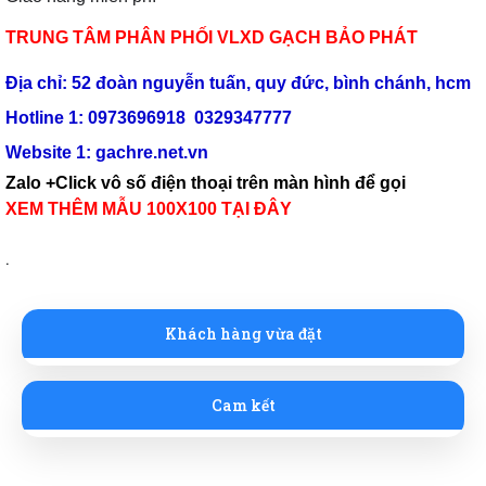
TRUNG TÂM PHÂN PHỐI VLXD GẠCH BẢO PHÁT
Địa chỉ: 52 đoàn nguyễn tuấn, quy đức, bình chánh, hcm
Hotline 1: 0973696918 0329347777
Website 1:
gachre.net.vn
Zalo +Click vô số điện thoại trên màn hình để gọi
XEM THÊM MẪU 100X100 TẠI ĐÂY
https://sheraboard.vn/
.
Khách hàng vừa đặt
Cam kết