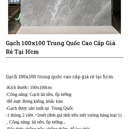
Gạch 100x100 Trung Quốc Cao Cấp Giá
Rẻ Tại Hcm
Gạch 100x100 trung quốc cao cấp giá rẻ tại hcm
-Kích thước: 100x100cm
-Công năng: Gạch lát nền, ốp tường
-Bề mặt: Bóng kiếng, khắc kim
-Gạch được sản xuất tại Trung Quốc
-1 thùng 2 viên =2mét (đơn giá tính trên mét vuông hàng loại 1)
_ Công năng: lát nền, ốp tường...
-Đặc tính: chống trầy, chống thấm, dễ lau chùi