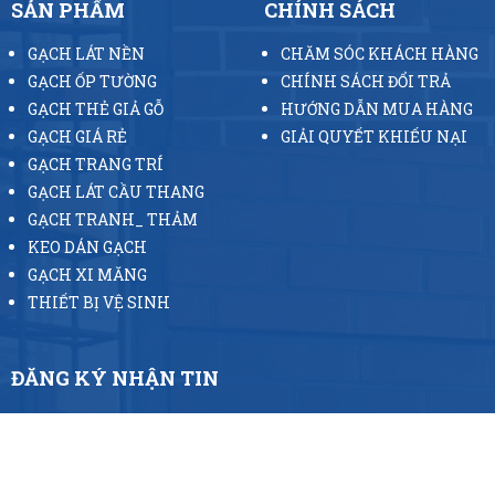
SẢN PHẨM
CHÍNH SÁCH
GẠCH LÁT NỀN
CHĂM SÓC KHÁCH HÀNG
GẠCH ỐP TƯỜNG
CHÍNH SÁCH ĐỔI TRẢ
GẠCH THẺ GIẢ GỖ
HƯỚNG DẪN MUA HÀNG
GẠCH GIÁ RẺ
GIẢI QUYẾT KHIẾU NẠI
GẠCH TRANG TRÍ
GẠCH LÁT CẦU THANG
GẠCH TRANH_ THẢM
KEO DÁN GẠCH
GẠCH XI MĂNG
THIẾT BỊ VỆ SINH
ĐĂNG KÝ NHẬN TIN