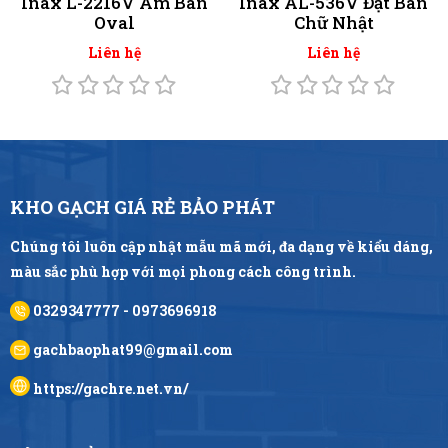
Inax L-2216V Âm Bàn
Inax AL-536V Đặt Bàn
Oval
Chữ Nhật
Liên hệ
Liên hệ
KHO GẠCH GIÁ RẺ BẢO PHÁT
Chúng tôi luôn cập nhật mẫu mã mới, đa dạng về kiểu dáng,
màu sắc phù hợp với mọi phong cách công trình.
0329347777 - 0973696918
gachbaophat99@gmail.com
https://gachre.net.vn/