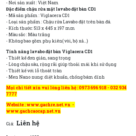
- Nơi sản xuất : Việt Nam
Đặc điểm chậu rửa mặt lavabo đặt bàn CD1
- Mã sản phẩm : Viglacera CD1
- Loại sản phẩm : Chậu rửa Lavabo đặt trên bàn đá.
- Kích thước: 513 x 445 x 197 mm
- Màu sắc : Màu trắng
- Không bao gồm phụ kiên( vòi, bộ xả...)
Tính năng lavabo đặt bàn Viglacera CD1
- Thiết kế đơn giản, sang trọng
- Lòng chậu sâu, rộng rãi giúp thoải mái khi sử dụng
- Thiết kế với lỗ thoát tràn
- Men Nano nung: diệt khuẩn, chống bám dính
Mọi chi tiết xin vui lòng liên hệ : 0973 696 918 - 032 934
7777
Website : www.gachre.net.vn -
www.gachcaocap.net.vn
Liên hệ
Giá: