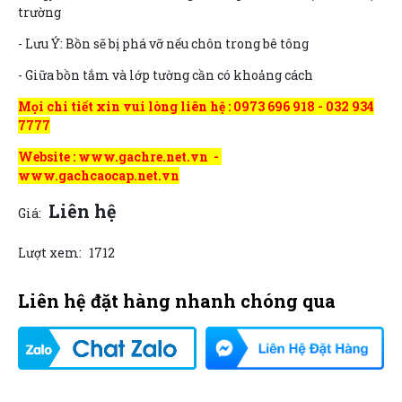
trường
- Lưu Ý: Bồn sẽ bị phá vỡ nếu chôn trong bê tông
- Giữa bồn tắm và lớp tường cần có khoảng cách
Mọi chi tiết xin vui lòng liên hệ : 0973 696 918 - 032 934
7777
Website : www.gachre.net.vn -
www.gachcaocap.net.vn
Liên hệ
Giá:
Lượt xem:
1712
Liên hệ đặt hàng nhanh chóng qua