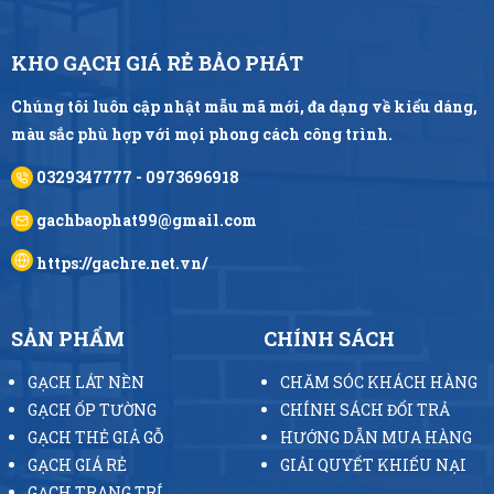
KHO GẠCH GIÁ RẺ BẢO PHÁT
Chúng tôi luôn cập nhật mẫu mã mới, đa dạng về kiểu dáng,
màu sắc phù hợp với mọi phong cách công trình.
0329347777 - 0973696918
gachbaophat99@gmail.com
https://gachre.net.vn/
SẢN PHẨM
CHÍNH SÁCH
GẠCH LÁT NỀN
CHĂM SÓC KHÁCH HÀNG
GẠCH ỐP TƯỜNG
CHÍNH SÁCH ĐỔI TRẢ
GẠCH THẺ GIẢ GỖ
HƯỚNG DẪN MUA HÀNG
GẠCH GIÁ RẺ
GIẢI QUYẾT KHIẾU NẠI
GẠCH TRANG TRÍ