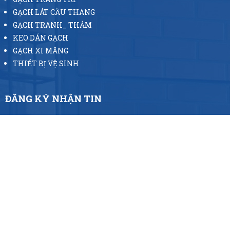
GẠCH LÁT CẦU THANG
GẠCH TRANH_ THẢM
KEO DÁN GẠCH
GẠCH XI MĂNG
THIẾT BỊ VỆ SINH
ĐĂNG KÝ NHẬN TIN