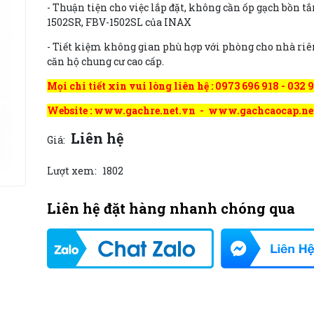
- Thuận tiện cho việc lắp đặt, không cần ốp gạch bồn 
1502SR, FBV-1502SL của INAX
- Tiết kiệm không gian phù hợp với phòng cho nhà riê
căn hộ chung cư cao cấp.
Mọi chi tiết xin vui lòng liên hệ : 0973 696 918 - 032 
Website : www.gachre.net.vn - www.gachcaocap.ne
Liên hệ
Giá:
Lượt xem:
1802
Liên hệ đặt hàng nhanh chóng qua