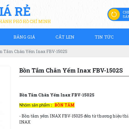
IÁ RẺ
CH
SẢ
THÀNH PHỐ HỒ CHÍ MINH
BẢNG GIÁ
CẮT LEN
TIN TỨC
n Tắm Chân Yếm Inax FBV-1502S
Bồn Tắm Chân Yếm Inax FBV-1502S
Bồn Tắm Chân Yếm Inax FBV-1502S
BỒN TẮM
Nhóm sản phẩm :
- Bồn tắm yếm INAX FBV-1502S đến từ thương hiệu thiế
INAX