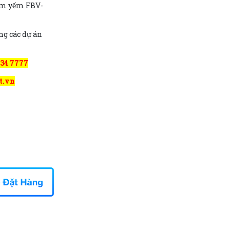
tắm yếm FBV-
ng các dự án
934 7777
t.vn