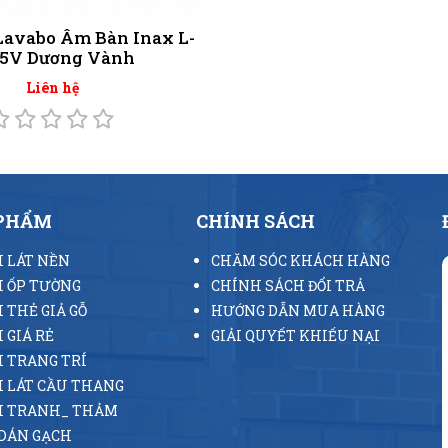
Lavabo Âm Bàn Inax L-
95V Dương Vành
Liên hệ
 PHẨM
CHÍNH SÁCH
 LÁT NỀN
CHĂM SÓC KHÁCH HÀNG
 ỐP TƯỜNG
CHÍNH SÁCH ĐỔI TRẢ
 THẺ GIẢ GỖ
HƯỚNG DẪN MUA HÀNG
 GIÁ RẺ
GIẢI QUYẾT KHIẾU NẠI
 TRANG TRÍ
 LÁT CẦU THANG
H TRANH_ THẢM
DÁN GẠCH