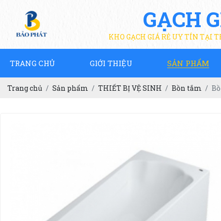
GẠCH G
KHO GẠCH GIÁ RẺ UY TÍN TẠI 
TRANG CHỦ
GIỚI THIỆU
SẢN PHẨM
Trang chủ
Sản phẩm
THIẾT BỊ VỆ SINH
Bồn tắm
Bồ