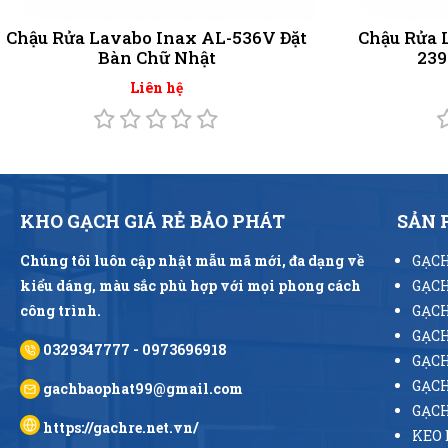
Chậu Rửa Lavabo Inax AL-536V Đặt
Chậu Rửa 
Bàn Chữ Nhật
23
Liên hệ
KHO GẠCH GIÁ RẺ BẢO PHÁT
SẢN
Chúng tôi luôn cập nhật mẫu mã mới, đa dạng về
GẠCH
kiểu dáng, màu sắc phù hợp với mọi phong cách
GẠCH
công trình.
GẠCH
GẠCH
0329347777 - 0973696918
GẠCH
GẠCH
gachbaophat99@gmail.com
GẠC
https://gachre.net.vn/
KEO 