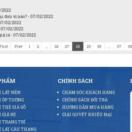
2/2022
i đơn vị nào? - 07/02/2022
 07/02/2022
- 07/02/2022
iá rẻ - 07/02/2022
First
Prev
1
2
...
26
27
28
29
30
...
37
3
 PHẨM
CHÍNH SÁCH
 LÁT NỀN
CHĂM SÓC KHÁCH HÀNG
 ỐP TƯỜNG
CHÍNH SÁCH ĐỔI TRẢ
 THẺ GIẢ GỖ
HƯỚNG DẪN MUA HÀNG
 GIÁ RẺ
GIẢI QUYẾT KHIẾU NẠI
 TRANG TRÍ
 LÁT CẦU THANG