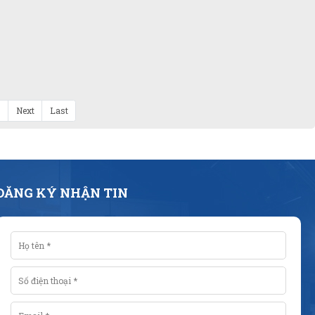
8
Next
Last
ĐĂNG KÝ NHẬN TIN