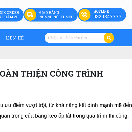
HOTLINE
ECK ORDER
GIAO HÀNG
0329347777
N PHẨM 2H
NHANH NỘI THÀNH
LIÊN HỆ
HOÀN THIỆN CÔNG TRÌNH
ều ưu điểm vượt trội, từ khả năng kết dính mạnh mẽ đến
uan trọng của băng keo ốp lát trong quá trình thi công.