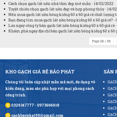
Cách chọn gạch lát nền nhà tắm đẹp mê mẫn - 14/02/2022
Tuyệt chiêu chọn gạch lát nền đẹp và hợp phong thủy - 14/0
Nên mua gạch lát nền bóng kiếng 60 x 60 giá rẻ chất lượng tạ
Bạn đang tìm mua gạch lát nền bóng kiếng 60 x 60 giá rẻ? -
Lưu ngay công ty bán gạch lát nền bóng kiếng 60 x 60 giá rẻ 
Khám phá ngay địa chỉ bán gạch lát nền bóng kiếng 60 x 60 g
Page 28 / 38
KHO GẠCH GIÁ RẺ BẢO PHÁT
SẢN
Chúng tôi luôn cập nhật mẫu mã mới, đa dạng về
GẠCH
kiểu dáng, màu sắc phù hợp với mọi phong cách
GẠCH
công trình.
GẠCH
GẠCH
0329347777 - 0973696918
GẠCH
GẠCH
gachbaophat99@gmail.com