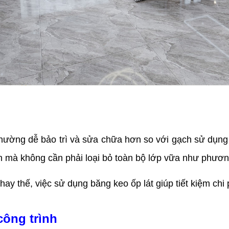
ường dễ bảo trì và sửa chữa hơn so với gạch sử dụng v
ên mà không cần phải loại bỏ toàn bộ lớp vữa như phươ
thay thế, việc sử dụng băng keo ốp lát giúp tiết kiệm chi
công trình