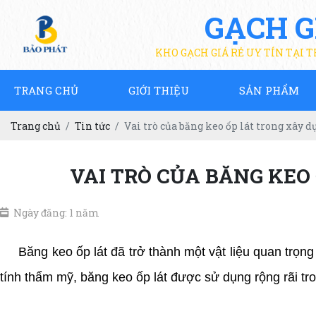
GẠCH G
KHO GẠCH GIÁ RẺ UY TÍN TẠI 
TRANG CHỦ
GIỚI THIỆU
SẢN PHẨM
Trang chủ
Tin tức
Vai trò của băng keo ốp lát trong xây 
VAI TRÒ CỦA BĂNG KEO
Ngày đăng: 1 năm
Băng keo ốp lát đã trở thành một vật liệu quan trọng t
tính thẩm mỹ, băng keo ốp lát được sử dụng rộng rãi tron