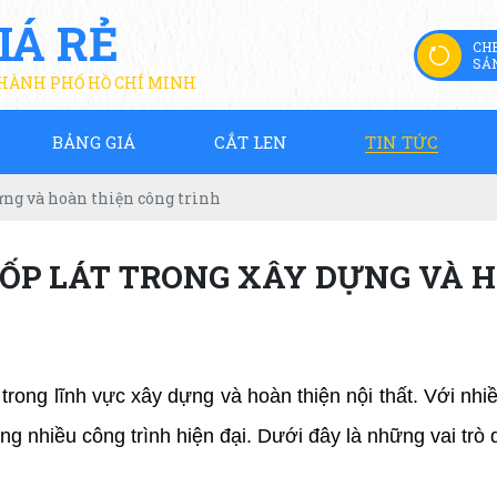
IÁ RẺ
CH
SẢ
THÀNH PHỐ HỒ CHÍ MINH
BẢNG GIÁ
CẮT LEN
TIN TỨC
dựng và hoàn thiện công trình
 ỐP LÁT TRONG XÂY DỰNG VÀ 
rong lĩnh vực xây dựng và hoàn thiện nội thất. Với nhi
g nhiều công trình hiện đại. Dưới đây là những vai trò q