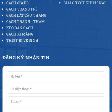
GẠCH GIÁ RẺ
GIẢI QUYẾT KHIẾU NẠI
GẠCH TRANG TRÍ
GẠCH LÁT CẦU THANG
GẠCH TRANH_ THẢM
KEO DÁN GẠCH
GẠCH XI MĂNG
THIẾT BỊ VỆ SINH
ĐĂNG KÝ NHẬN TIN