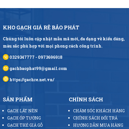
KHO GẠCH GIÁ RẺ BẢO PHÁT
Chúng tôi luôn cập nhật mẫu mã mới, đa dạng về kiểu dáng,
màu sắc phù hợp với mọi phong cách công trình.
0329347777 - 0973696918
gachbaophat99@gmail.com
https://gachre.net.vn/
SẢN PHẨM
CHÍNH SÁCH
GẠCH LÁT NỀN
CHĂM SÓC KHÁCH HÀNG
GẠCH ỐP TƯỜNG
CHÍNH SÁCH ĐỔI TRẢ
GẠCH THẺ GIẢ GỖ
HƯỚNG DẪN MUA HÀNG