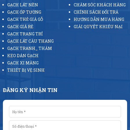
GẠCH LÁT NỀN
CHĂM SÓC KHÁCH HÀNG
GẠCH ỐP TƯỜNG
CHÍNH SÁCH ĐỔI TRẢ
GẠCH THẺ GIẢ GỖ
HƯỚNG DẪN MUA HÀNG
GẠCH GIÁ RẺ
GIẢI QUYẾT KHIẾU NẠI
GẠCH TRANG TRÍ
GẠCH LÁT CẦU THANG
GẠCH TRANH_ THẢM
KEO DÁN GẠCH
GẠCH XI MĂNG
THIẾT BỊ VỆ SINH
ĐĂNG KÝ NHẬN TIN