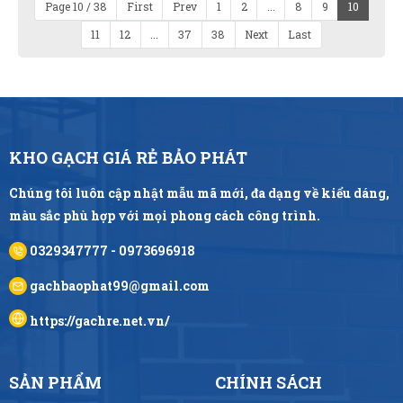
Page 10 / 38
First
Prev
1
2
...
8
9
10
11
12
...
37
38
Next
Last
KHO GẠCH GIÁ RẺ BẢO PHÁT
Chúng tôi luôn cập nhật mẫu mã mới, đa dạng về kiểu dáng,
màu sắc phù hợp với mọi phong cách công trình.
0329347777 - 0973696918
gachbaophat99@gmail.com
https://gachre.net.vn/
SẢN PHẨM
CHÍNH SÁCH