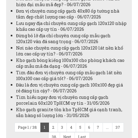
hiện đại mẫu mã đẹp? - 06/07/2026
Đơn vị chuyên cung cấp gạch 40x80 ốp tường nhà
tắm đẹp chất lượng cao cấp - 06/07/2026
Lưu ngay địa chỉ chuyên cung cấp gạch 120x120 nhập
khẩu cao cấp uy tín - 06/07/2026
Đừng bỏ lỡ địa chỉ chuyên cung cấp mẫu gạch
120x120 vân đá sang trọng - 06/07/2026
Nơi nào chuyên cung cấp gạch 120x120 lát nền khổ
lớn cao cấp uy tín? - 06/07/2026
Kho gạch bóng kiếng 100x100 cho phòng khách cao
cấp mẫu mã đa dạng - 06/07/2026
Tìm đâu đơn vị chuyên cung cấp mẫu gạch lát nền
100x100 cao cấp giá tốt? - 06/07/2026
Đâu là đơn vị chuyên cung cấp gạch 100x100 đẹp giá
rẻ đáng tin cậy? - 06/07/2026
Tìm hiểu ngay đơn vị chuyên cung cấp gạch
porcelain 60x120 TpHCM uy tín - 31/05/2026
Kho gạch granite tồn kho TpHCM giá cạnh tranh,
sẵn hàng số lượng lớn - 31/05/2026
Page 1 / 38
1
2
3
4
5
6
7
...
37
38
Next
Last