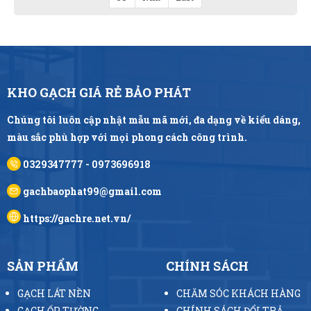
KHO GẠCH GIÁ RẺ BẢO PHÁT
Chúng tôi luôn cập nhật mẫu mã mới, đa dạng về kiểu dáng,
màu sắc phù hợp với mọi phong cách công trình.
0329347777 - 0973696918
gachbaophat99@gmail.com
https://gachre.net.vn/
SẢN PHẨM
CHÍNH SÁCH
GẠCH LÁT NỀN
CHĂM SÓC KHÁCH HÀNG
GẠCH ỐP TƯỜNG
CHÍNH SÁCH ĐỔI TRẢ