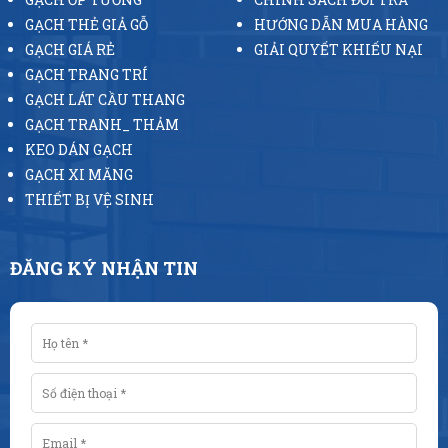
GẠCH THẺ GIẢ GỖ
HƯỚNG DẪN MUA HÀNG
GẠCH GIÁ RẺ
GIẢI QUYẾT KHIẾU NẠI
GẠCH TRANG TRÍ
GẠCH LÁT CẦU THANG
GẠCH TRANH_ THẢM
KEO DÁN GẠCH
GẠCH XI MĂNG
THIẾT BỊ VỆ SINH
ĐĂNG KÝ NHẬN TIN