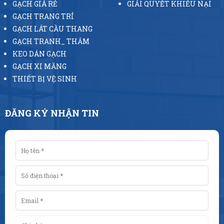
GẠCH GIÁ RẺ
GIẢI QUYẾT KHIẾU NẠI
GẠCH TRANG TRÍ
GẠCH LÁT CẦU THANG
GẠCH TRANH_ THẢM
KEO DÁN GẠCH
GẠCH XI MĂNG
THIẾT BỊ VỆ SINH
ĐĂNG KÝ NHẬN TIN