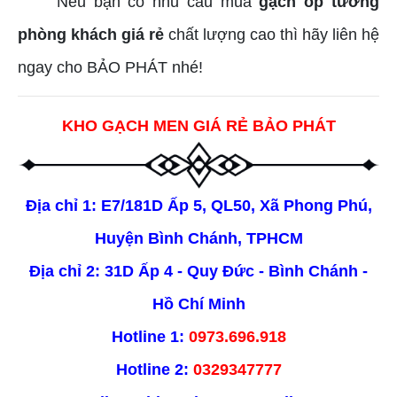
Nếu bạn có nhu cầu mua
gạch ốp tường
phòng khách giá rẻ
chất lượng cao thì hãy liên hệ
ngay cho BẢO PHÁT nhé!
KHO GẠCH MEN GIÁ RẺ BẢO PHÁT
Địa chỉ 1: E7/181D Ấp 5, QL50, Xã Phong Phú,
Huyện Bình Chánh, TPHCM
Địa chỉ 2: 31D Ấp 4 - Quy Đức - Bình Chánh -
Hồ Chí Minh
Hotline 1:
0973.696.918
Hotline 2:
0329347777