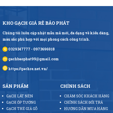
KHO GẠCH GIÁ RẺ BẢO PHÁT
Chúng tôi luôn cập nhật mẫu mã mới, đa dạng về kiểu dáng,
màu sắc phù hợp với mọi phong cách công trình.
0329347777 - 0973696918
gachbaophat99@gmail.com
https://gachre.net.vn/
SẢN PHẨM
CHÍNH SÁCH
GẠCH LÁT NỀN
CHĂM SÓC KHÁCH HÀNG
GẠCH ỐP TƯỜNG
CHÍNH SÁCH ĐỔI TRẢ
GẠCH THẺ GIẢ GỖ
HƯỚNG DẪN MUA HÀNG