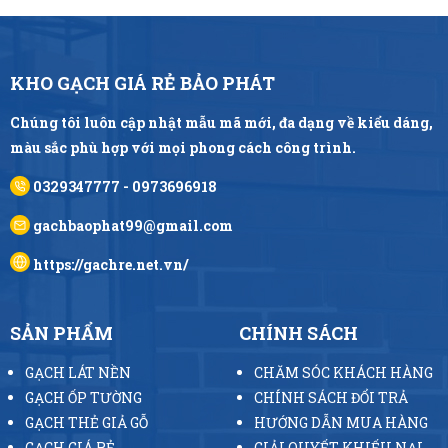
KHO GẠCH GIÁ RẺ BẢO PHÁT
Chúng tôi luôn cập nhật mẫu mã mới, đa dạng về kiểu dáng,
màu sắc phù hợp với mọi phong cách công trình.
0329347777 - 0973696918
gachbaophat99@gmail.com
https://gachre.net.vn/
SẢN PHẨM
CHÍNH SÁCH
GẠCH LÁT NỀN
CHĂM SÓC KHÁCH HÀNG
GẠCH ỐP TƯỜNG
CHÍNH SÁCH ĐỔI TRẢ
GẠCH THẺ GIẢ GỖ
HƯỚNG DẪN MUA HÀNG
GẠCH GIÁ RẺ
GIẢI QUYẾT KHIẾU NẠI