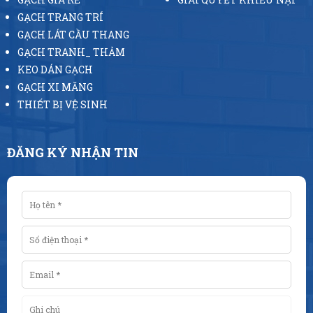
GẠCH TRANG TRÍ
GẠCH LÁT CẦU THANG
GẠCH TRANH_ THẢM
KEO DÁN GẠCH
GẠCH XI MĂNG
THIẾT BỊ VỆ SINH
ĐĂNG KÝ NHẬN TIN