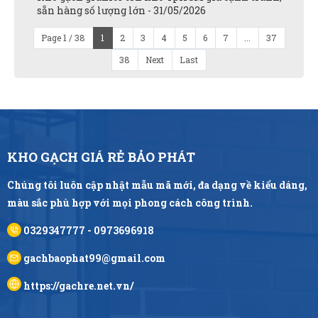
sẵn hàng số lượng lớn - 31/05/2026
Page 1 / 38
1
2
3
4
5
6
7
...
37
38
Next
Last
KHO GẠCH GIÁ RẺ BẢO PHÁT
Chúng tôi luôn cập nhật mẫu mã mới, đa dạng về kiểu dáng,
màu sắc phù hợp với mọi phong cách công trình.
0329347777 - 0973696918
gachbaophat99@gmail.com
https://gachre.net.vn/