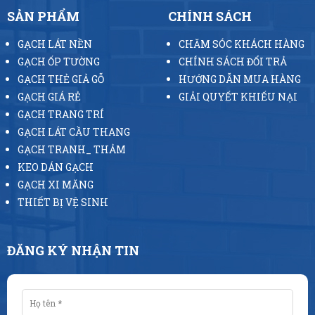
SẢN PHẨM
CHÍNH SÁCH
GẠCH LÁT NỀN
CHĂM SÓC KHÁCH HÀNG
GẠCH ỐP TƯỜNG
CHÍNH SÁCH ĐỔI TRẢ
GẠCH THẺ GIẢ GỖ
HƯỚNG DẪN MUA HÀNG
GẠCH GIÁ RẺ
GIẢI QUYẾT KHIẾU NẠI
GẠCH TRANG TRÍ
GẠCH LÁT CẦU THANG
GẠCH TRANH_ THẢM
KEO DÁN GẠCH
GẠCH XI MĂNG
THIẾT BỊ VỆ SINH
ĐĂNG KÝ NHẬN TIN