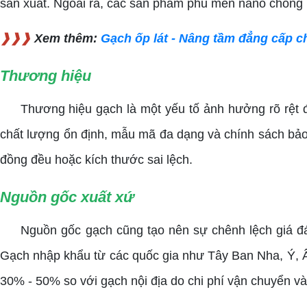
sản xuất. Ngoài ra, các sản phẩm phủ men nano chống b
❱❱❱
Xem thêm:
Gạch ốp lát - Nâng tầm đẳng cấp c
Thương hiệu
Thương hiệu gạch là một yếu tố ảnh hưởng rõ rệt đế
chất lượng ổn định, mẫu mã đa dạng và chính sách bảo 
đồng đều hoặc kích thước sai lệch.
Nguồn gốc xuất xứ
Nguồn gốc gạch cũng tạo nên sự chênh lệch giá đáng
Gạch nhập khẩu từ các quốc gia như Tây Ban Nha, Ý, Ấn 
30% - 50% so với gạch nội địa do chi phí vận chuyển v