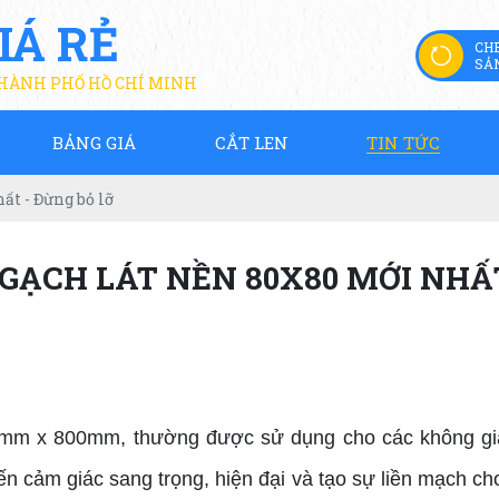
IÁ RẺ
CH
SẢ
THÀNH PHỐ HỒ CHÍ MINH
BẢNG GIÁ
CẮT LEN
TIN TỨC
ất - Đừng bỏ lỡ
GẠCH LÁT NỀN 80X80 MỚI NHẤ
mm x 800mm, thường được sử dụng cho các không gia
 cảm giác sang trọng, hiện đại và tạo sự liền mạch ch