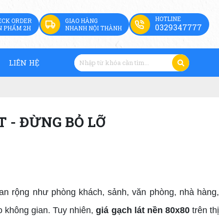
HOTLINE
ECK ORDER
GIAO HÀNG
0329347777
N PHẨM 2H
NHANH NỘI THÀNH
LIÊN HỆ
T - ĐỪNG BỎ LỠ
n rộng như phòng khách, sảnh, văn phòng, nhà hàng,
o không gian. Tuy nhiên,
giá gạch lát nền 80x80
trên th