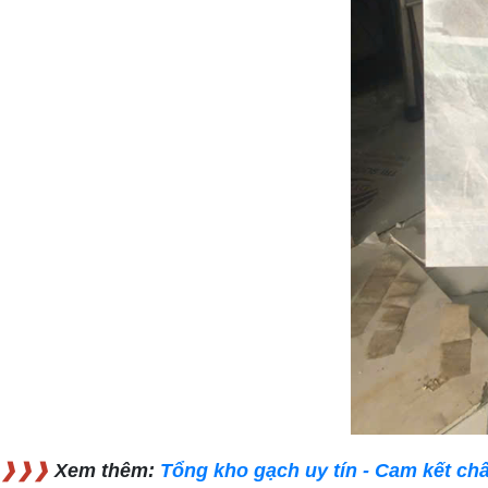
❱❱❱
Xem thêm:
Tổng kho gạch uy tín - Cam kết ch