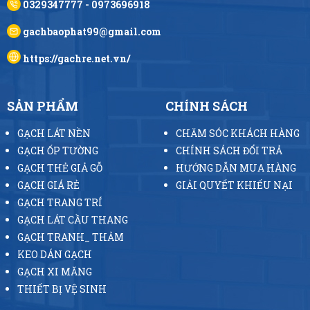
0329347777 - 0973696918
gachbaophat99@gmail.com
https://gachre.net.vn/
SẢN PHẨM
CHÍNH SÁCH
GẠCH LÁT NỀN
CHĂM SÓC KHÁCH HÀNG
GẠCH ỐP TƯỜNG
CHÍNH SÁCH ĐỔI TRẢ
GẠCH THẺ GIẢ GỖ
HƯỚNG DẪN MUA HÀNG
GẠCH GIÁ RẺ
GIẢI QUYẾT KHIẾU NẠI
GẠCH TRANG TRÍ
GẠCH LÁT CẦU THANG
GẠCH TRANH_ THẢM
KEO DÁN GẠCH
GẠCH XI MĂNG
THIẾT BỊ VỆ SINH