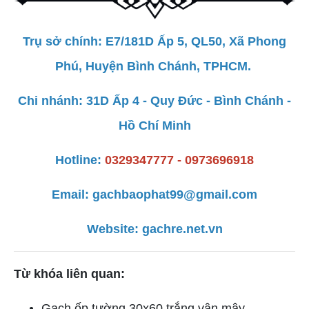
Trụ sở chính: E7/181D Ấp 5, QL50, Xã Phong
Phú, Huyện Bình Chánh, TPHCM.
Chi nhánh: 31D Ấp 4 - Quy Đức - Bình Chánh -
Hồ Chí Minh
Hotline:
0329347777 - 0973696918
Email:
gachbaophat99@gmail.com
Website:
gachre.net.vn
Từ khóa liên quan:
Gạch ốp tường 30x60 trắng vân mây