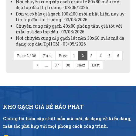
Nơi chuyên cung cấp gạch granite 80x80 mẫu mới
đẹp top đầu thị trường - 03/05/2026
Đơn vị có báo giá gạch 100x100 mới nhất hiện nay uy
tín top đầu thị trường - 03/05/2026
Chuyên cung cấp gạch 40x80 phòng tắm giá tốt với
mẫu mã đẹp top đầu - 03/05/2026
Nơi chuyên cung cấp gạch lát nền 30x60 mẫu mã đa
dạng top đầu TpHCM - 03/05/2026
Page 2 / 38
First
Prev
1
2
3
4
5
6
7
...
37
38
Next
Last
KHO GẠCH GIÁ RẺ BẢO PHÁT
Chúng tôi luôn cập nhật mẫu mã mới, đa dạng về kiểu dáng,
màu sắc phù hợp với mọi phong cách công trình.