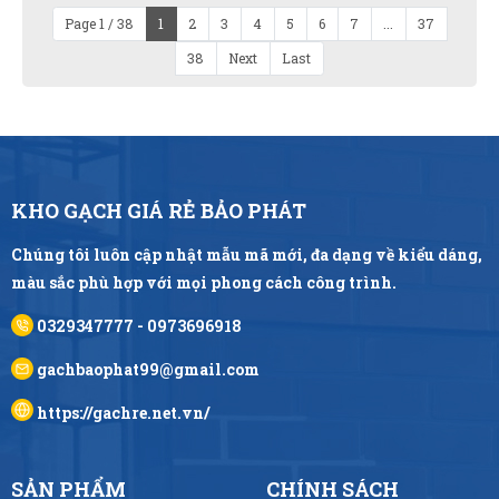
Page 1 / 38
1
2
3
4
5
6
7
...
37
38
Next
Last
KHO GẠCH GIÁ RẺ BẢO PHÁT
Chúng tôi luôn cập nhật mẫu mã mới, đa dạng về kiểu dáng,
màu sắc phù hợp với mọi phong cách công trình.
0329347777 - 0973696918
gachbaophat99@gmail.com
https://gachre.net.vn/
SẢN PHẨM
CHÍNH SÁCH