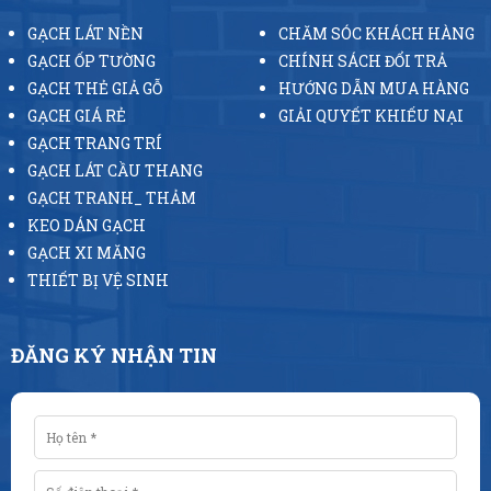
GẠCH LÁT NỀN
CHĂM SÓC KHÁCH HÀNG
GẠCH ỐP TƯỜNG
CHÍNH SÁCH ĐỔI TRẢ
GẠCH THẺ GIẢ GỖ
HƯỚNG DẪN MUA HÀNG
GẠCH GIÁ RẺ
GIẢI QUYẾT KHIẾU NẠI
GẠCH TRANG TRÍ
GẠCH LÁT CẦU THANG
GẠCH TRANH_ THẢM
KEO DÁN GẠCH
GẠCH XI MĂNG
THIẾT BỊ VỆ SINH
ĐĂNG KÝ NHẬN TIN