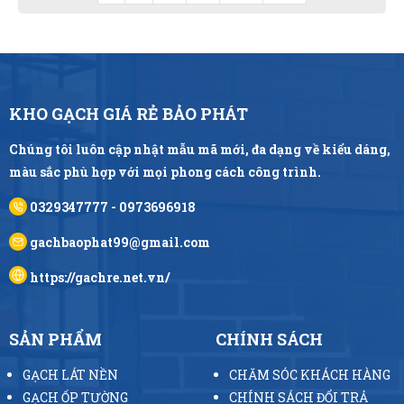
KHO GẠCH GIÁ RẺ BẢO PHÁT
Chúng tôi luôn cập nhật mẫu mã mới, đa dạng về kiểu dáng,
màu sắc phù hợp với mọi phong cách công trình.
0329347777 - 0973696918
gachbaophat99@gmail.com
https://gachre.net.vn/
SẢN PHẨM
CHÍNH SÁCH
GẠCH LÁT NỀN
CHĂM SÓC KHÁCH HÀNG
GẠCH ỐP TƯỜNG
CHÍNH SÁCH ĐỔI TRẢ