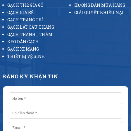
GẠCH THẺ GIẢ GỖ
HƯỚNG DẪN MUA HÀNG
GẠCH GIÁ RẺ
GIẢI QUYẾT KHIẾU NẠI
GẠCH TRANG TRÍ
GẠCH LÁT CẦU THANG
GẠCH TRANH_ THẢM
KEO DÁN GẠCH
GẠCH XI MĂNG
THIẾT BỊ VỆ SINH
ĐĂNG KÝ NHẬN TIN