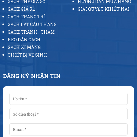
GẠCH THẺ GIẢ GỖ
HƯỚNG DẪN MUA HÀNG
GẠCH GIÁ RẺ
GIẢI QUYẾT KHIẾU NẠI
GẠCH TRANG TRÍ
GẠCH LÁT CẦU THANG
GẠCH TRANH_ THẢM
KEO DÁN GẠCH
GẠCH XI MĂNG
THIẾT BỊ VỆ SINH
ĐĂNG KÝ NHẬN TIN