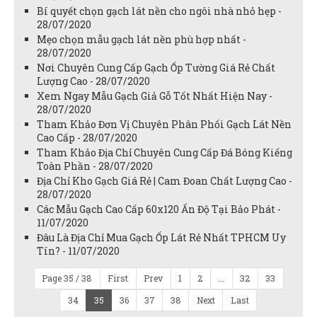
Bí quyết chọn gạch lát nền cho ngôi nhà nhỏ hẹp -
28/07/2020
Mẹo chọn mẫu gạch lát nền phù hợp nhất -
28/07/2020
Nơi Chuyên Cung Cấp Gạch Ốp Tường Giá Rẻ Chất
Lượng Cao - 28/07/2020
Xem Ngay Mẫu Gạch Giả Gỗ Tốt Nhất Hiện Nay -
28/07/2020
Tham Khảo Đơn Vị Chuyên Phân Phối Gạch Lát Nền
Cao Cấp - 28/07/2020
Tham Khảo Địa Chỉ Chuyên Cung Cấp Đá Bóng Kiếng
Toàn Phần - 28/07/2020
Địa Chỉ Kho Gạch Giá Rẻ | Cam Đoan Chất Lượng Cao -
28/07/2020
Các Mẫu Gạch Cao Cấp 60x120 Ấn Độ Tại Bảo Phát -
11/07/2020
Đâu Là Địa Chỉ Mua Gạch Ốp Lát Rẻ Nhất TPHCM Uy
Tín? - 11/07/2020
Page 35 / 38
First
Prev
1
2
...
32
33
34
35
36
37
38
Next
Last