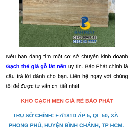
Nếu bạn đang tìm một cơ sở chuyên kinh doanh 
Gạch thẻ giả gỗ lát nền
 uy tín. Bảo Phát chính là 
câu trả lời dành cho bạn. Liên hệ ngay với chúng 
tôi để được tư vấn chi tiết nhé! 
KHO GẠCH MEN GIÁ RẺ BẢO PHÁT
TRỤ SỞ CHÍNH: E7/181D ẤP 5, QL 50, XÃ  
PHONG PHÚ, HUYỆN BÌNH CHÁNH, TP HCM. 