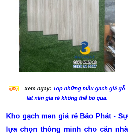
Xem ngay:
Top những mẫu gạch giả gỗ
lát nền giá rẻ không thể bỏ qua.
Kho gạch men giá rẻ Bảo Phát - Sự 
lựa chọn thông minh cho căn nhà 