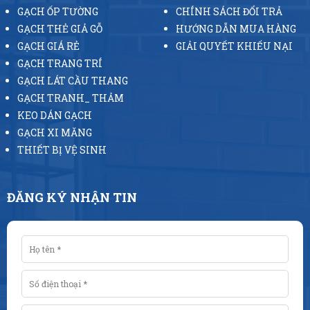
GẠCH ỐP TƯỜNG
CHÍNH SÁCH ĐỔI TRẢ
GẠCH THẺ GIẢ GỖ
HƯỚNG DẪN MUA HÀNG
GẠCH GIÁ RẺ
GIẢI QUYẾT KHIẾU NẠI
GẠCH TRANG TRÍ
GẠCH LÁT CẦU THANG
GẠCH TRANH_ THẢM
KEO DÁN GẠCH
GẠCH XI MĂNG
THIẾT BỊ VỆ SINH
ĐĂNG KÝ NHẬN TIN