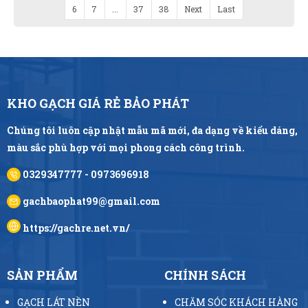
6
7
...
37
38
Next
Last
KHO GẠCH GIÁ RẺ BẢO PHÁT
Chúng tôi luôn cập nhật mẫu mã mới, đa dạng về kiểu dáng,
màu sắc phù hợp với mọi phong cách công trình.
0329347777 - 0973696918
gachbaophat99@gmail.com
https://gachre.net.vn/
SẢN PHẨM
CHÍNH SÁCH
GẠCH LÁT NỀN
CHĂM SÓC KHÁCH HÀNG