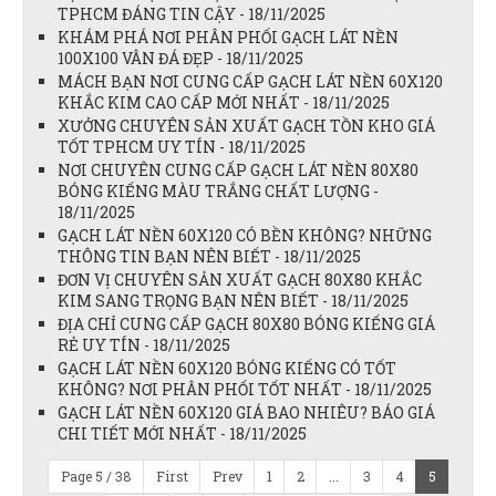
TPHCM ĐÁNG TIN CẬY - 18/11/2025
KHÁM PHÁ NƠI PHÂN PHỐI GẠCH LÁT NỀN
100X100 VÂN ĐÁ ĐẸP - 18/11/2025
MÁCH BẠN NƠI CUNG CẤP GẠCH LÁT NỀN 60X120
KHẮC KIM CAO CẤP MỚI NHẤT - 18/11/2025
XƯỞNG CHUYÊN SẢN XUẤT GẠCH TỒN KHO GIÁ
TỐT TPHCM UY TÍN - 18/11/2025
NƠI CHUYÊN CUNG CẤP GẠCH LÁT NỀN 80X80
BÓNG KIẾNG MÀU TRẮNG CHẤT LƯỢNG -
18/11/2025
GẠCH LÁT NỀN 60X120 CÓ BỀN KHÔNG? NHỮNG
THÔNG TIN BẠN NÊN BIẾT - 18/11/2025
ĐƠN VỊ CHUYÊN SẢN XUẤT GẠCH 80X80 KHẮC
KIM SANG TRỌNG BẠN NÊN BIẾT - 18/11/2025
ĐỊA CHỈ CUNG CẤP GẠCH 80X80 BÓNG KIẾNG GIÁ
RẺ UY TÍN - 18/11/2025
GẠCH LÁT NỀN 60X120 BÓNG KIẾNG CÓ TỐT
KHÔNG? NƠI PHÂN PHỐI TỐT NHẤT - 18/11/2025
GẠCH LÁT NỀN 60X120 GIÁ BAO NHIÊU? BÁO GIÁ
CHI TIẾT MỚI NHẤT - 18/11/2025
Page 5 / 38
First
Prev
1
2
...
3
4
5