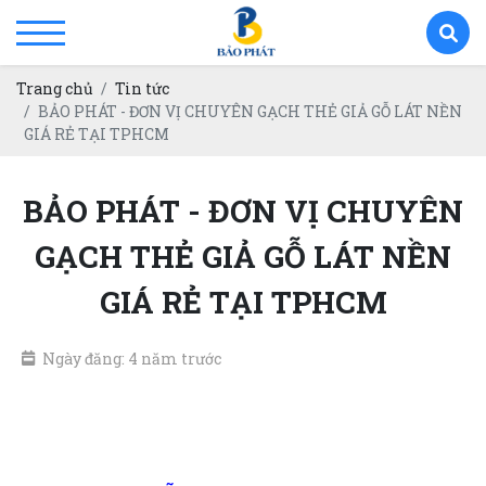
Trang chủ
Tin tức
BẢO PHÁT - ĐƠN VỊ CHUYÊN GẠCH THẺ GIẢ GỖ LÁT NỀN
GIÁ RẺ TẠI TPHCM
BẢO PHÁT - ĐƠN VỊ CHUYÊN
GẠCH THẺ GIẢ GỖ LÁT NỀN
GIÁ RẺ TẠI TPHCM
Ngày đăng: 4 năm trước
gạch thẻ giả gỗ lát nền