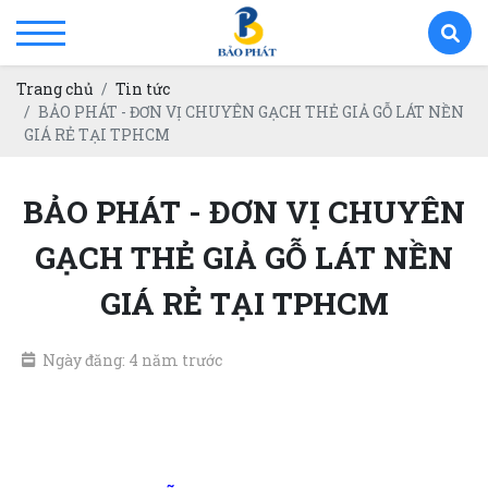
Trang chủ
Tin tức
BẢO PHÁT - ĐƠN VỊ CHUYÊN GẠCH THẺ GIẢ GỖ LÁT NỀN
GIÁ RẺ TẠI TPHCM
BẢO PHÁT - ĐƠN VỊ CHUYÊN
GẠCH THẺ GIẢ GỖ LÁT NỀN
GIÁ RẺ TẠI TPHCM
Ngày đăng: 4 năm trước
gạch thẻ giả gỗ lát nền