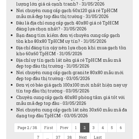
lượng lớn giá cả cạnh tranh? - 31/05/2026
Nơi chuyên cung cấp gạch 60x120 giá rẻ TpHCM
mẫu mã đẹp top đầu thị trường - 31/05/2026
Đâu là địa chỉ cung cấp gạch 40x80 giá rẻ TpHCM
đáng lựa chọn nhất? - 31/05/2026
Bạn đang tìm kiếm đơn vị chuyên cung cấp gạch
tồn kho 80x80 TpHCM uy tín? - 31/05/2026
Địa chỉ đáng tin cậy nên lựa chọn khi mua gạch tồn
kho 60x60 TpHCM - 31/05/2026
Địa chỉ uy tín gạch lát nền giá rẻ TpHCM mẫu mã
đẹp top đầu thị trường - 31/05/2026
Nơi chuyên cung cấp gạch granite 80x80 mẫu mới
đẹp top đầu thị trường - 03/05/2026
Đơn vị có báo giá gạch 100x100 mới nhất hiện nay uy
tín top đầu thị trường - 03/05/2026
Chuyên cung cấp gạch 40x80 phòng tắm giá tốt với
mẫu mã đẹp top đầu - 03/05/2026
Nơi chuyên cung cấp gạch lát nền 30x60 mẫu mã đa
dạng top đầu TpHCM - 03/05/2026
Page 2 / 38
First
Prev
1
2
3
4
5
6
7
...
37
38
Next
Last