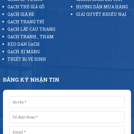
GẠCH THẺ GIẢ GỖ
HƯỚNG DẪN MUA HÀNG
GẠCH GIÁ RẺ
GIẢI QUYẾT KHIẾU NẠI
GẠCH TRANG TRÍ
GẠCH LÁT CẦU THANG
GẠCH TRANH_ THẢM
KEO DÁN GẠCH
GẠCH XI MĂNG
THIẾT BỊ VỆ SINH
ĐĂNG KÝ NHẬN TIN