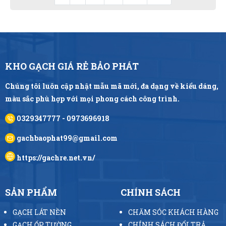
KHO GẠCH GIÁ RẺ BẢO PHÁT
Chúng tôi luôn cập nhật mẫu mã mới, đa dạng về kiểu dáng,
màu sắc phù hợp với mọi phong cách công trình.
0329347777 - 0973696918
gachbaophat99@gmail.com
https://gachre.net.vn/
SẢN PHẨM
CHÍNH SÁCH
GẠCH LÁT NỀN
CHĂM SÓC KHÁCH HÀNG
GẠCH ỐP TƯỜNG
CHÍNH SÁCH ĐỔI TRẢ