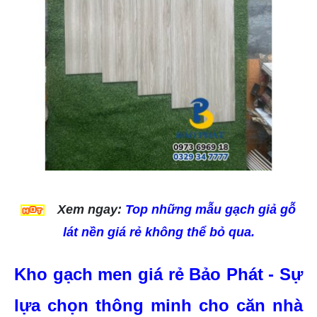
Xem ngay:
Top những mẫu gạch giả gỗ
lát nền giá rẻ không thể bỏ qua.
Kho gạch men giá rẻ Bảo Phát - Sự 
lựa chọn thông minh cho căn nhà 