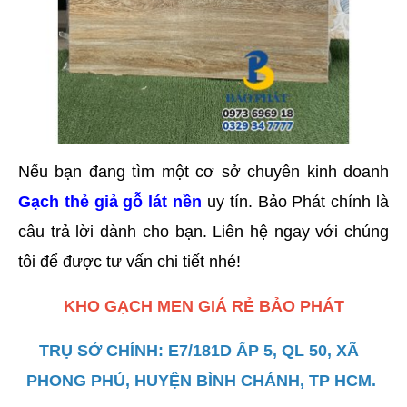
Nếu bạn đang tìm một cơ sở chuyên kinh doanh 
Gạch thẻ giả gỗ lát nền
 uy tín. Bảo Phát chính là 
câu trả lời dành cho bạn. Liên hệ ngay với chúng 
tôi để được tư vấn chi tiết nhé! 
KHO GẠCH MEN GIÁ RẺ BẢO PHÁT
TRỤ SỞ CHÍNH: E7/181D ẤP 5, QL 50, XÃ  
PHONG PHÚ, HUYỆN BÌNH CHÁNH, TP HCM. 