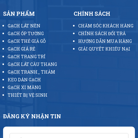
SẢN PHẨM
CHÍNH SÁCH
GẠCH LÁT NỀN
CHĂM SÓC KHÁCH HÀNG
GẠCH ỐP TƯỜNG
CHÍNH SÁCH ĐỔI TRẢ
GẠCH THẺ GIẢ GỖ
HƯỚNG DẪN MUA HÀNG
GẠCH GIÁ RẺ
GIẢI QUYẾT KHIẾU NẠI
GẠCH TRANG TRÍ
GẠCH LÁT CẦU THANG
GẠCH TRANH_ THẢM
KEO DÁN GẠCH
GẠCH XI MĂNG
THIẾT BỊ VỆ SINH
ĐĂNG KÝ NHẬN TIN