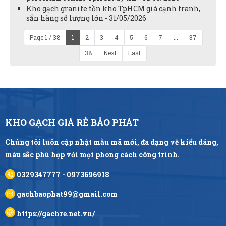
Kho gạch granite tồn kho TpHCM giá cạnh tranh,
sẵn hàng số lượng lớn - 31/05/2026
Page 1 / 38
1
2
3
4
5
6
7
...
37
38
Next
Last
KHO GẠCH GIÁ RẺ BẢO PHÁT
Chúng tôi luôn cập nhật mẫu mã mới, đa dạng về kiểu dáng,
màu sắc phù hợp với mọi phong cách công trình.
0329347777 - 0973696918
gachbaophat99@gmail.com
https://gachre.net.vn/