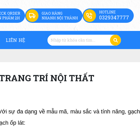
HOTLINE
ECK ORDER
GIAO HÀNG
0329347777
N PHẨM 2H
NHANH NỘI THÀNH
LIÊN HỆ
TRANG TRÍ NỘI THẤT
. Với sự đa dạng về mẫu mã, màu sắc và tính năng, gạch
ạch ốp lát: