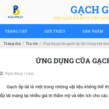
GẠCH G
KHO GẠCH GIÁ RẺ UY TÍN TẠI 
TRANG CHỦ
GIỚI THIỆU
SẢN PHẨM
Trang chủ
Tin tức
Ứng dụng của gạch ốp lát trong xây dựn
ỨNG DỤNG CỦA GẠCH
Ngày đăng: 1 năm
Gạch ốp lát là một trong những vật liệu không thể thi
ốp lát mang lại nhiều giá trị thẩm mỹ và tiện ích cho c