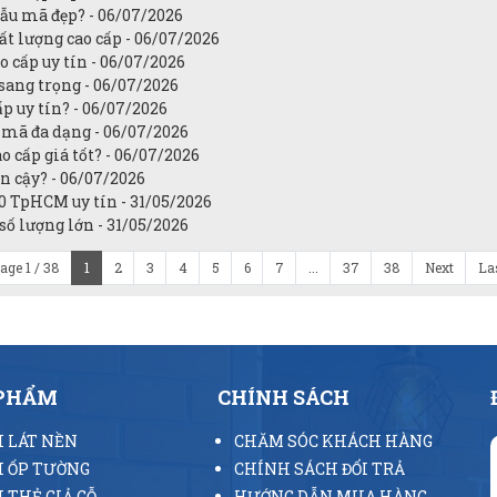
ẫu mã đẹp? - 06/07/2026
t lượng cao cấp - 06/07/2026
 cấp uy tín - 06/07/2026
sang trọng - 06/07/2026
p uy tín? - 06/07/2026
mã đa dạng - 06/07/2026
 cấp giá tốt? - 06/07/2026
in cậy? - 06/07/2026
0 TpHCM uy tín - 31/05/2026
ố lượng lớn - 31/05/2026
age 1 / 38
1
2
3
4
5
6
7
...
37
38
Next
La
 PHẨM
CHÍNH SÁCH
 LÁT NỀN
CHĂM SÓC KHÁCH HÀNG
 ỐP TƯỜNG
CHÍNH SÁCH ĐỔI TRẢ
 THẺ GIẢ GỖ
HƯỚNG DẪN MUA HÀNG