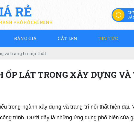
IÁ RẺ
CH
SẢ
THÀNH PHỐ HỒ CHÍ MINH
BẢNG GIÁ
CẮT LEN
TIN TỨC
g và trang trí nội thất
 ỐP LÁT TRONG XÂY DỰNG VÀ 
ếu trong ngành xây dựng và trang trí nội thất hiện đại
ác công trình. Dưới đây là những ứng dụng phổ biến của g