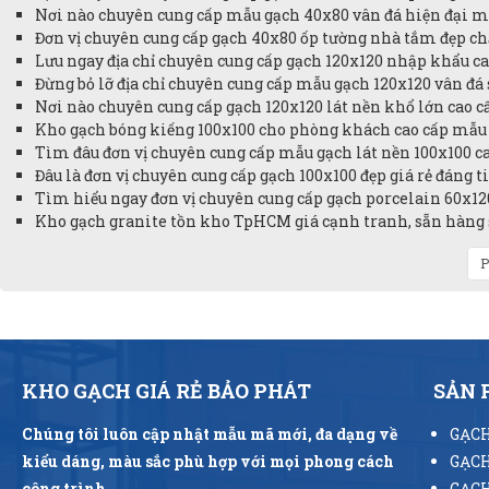
Nơi nào chuyên cung cấp mẫu gạch 40x80 vân đá hiện đại m
Đơn vị chuyên cung cấp gạch 40x80 ốp tường nhà tắm đẹp chấ
Lưu ngay địa chỉ chuyên cung cấp gạch 120x120 nhập khẩu cao
Đừng bỏ lỡ địa chỉ chuyên cung cấp mẫu gạch 120x120 vân đá 
Nơi nào chuyên cung cấp gạch 120x120 lát nền khổ lớn cao cấ
Kho gạch bóng kiếng 100x100 cho phòng khách cao cấp mẫu 
Tìm đâu đơn vị chuyên cung cấp mẫu gạch lát nền 100x100 cao
Đâu là đơn vị chuyên cung cấp gạch 100x100 đẹp giá rẻ đáng t
Tìm hiểu ngay đơn vị chuyên cung cấp gạch porcelain 60x12
Kho gạch granite tồn kho TpHCM giá cạnh tranh, sẵn hàng s
P
KHO GẠCH GIÁ RẺ BẢO PHÁT
SẢN
Chúng tôi luôn cập nhật mẫu mã mới, đa dạng về
GẠCH
kiểu dáng, màu sắc phù hợp với mọi phong cách
GẠCH
công trình.
GẠCH