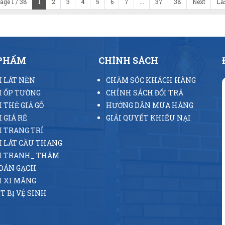
age 1 / 38
1
2
3
4
5
6
7
...
37
38
Next
La
 PHẨM
CHÍNH SÁCH
 LÁT NỀN
CHĂM SÓC KHÁCH HÀNG
 ỐP TƯỜNG
CHÍNH SÁCH ĐỔI TRẢ
 THẺ GIẢ GỖ
HƯỚNG DẪN MUA HÀNG
 GIÁ RẺ
GIẢI QUYẾT KHIẾU NẠI
 TRANG TRÍ
 LÁT CẦU THANG
H TRANH_ THẢM
DÁN GẠCH
 XI MĂNG
T BỊ VỆ SINH