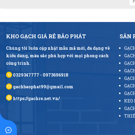
P
KHO GẠCH GIÁ RẺ BẢO PHÁT
SẢN
Chúng tôi luôn cập nhật mẫu mã mới, đa dạng về
GẠCH
kiểu dáng, màu sắc phù hợp với mọi phong cách
GẠCH
công trình.
GẠCH
GẠCH
0329347777 - 0973696918
GẠCH
GẠCH
gachbaophat99@gmail.com
GẠC
https://gachre.net.vn/
KEO 
GẠCH
THIẾ