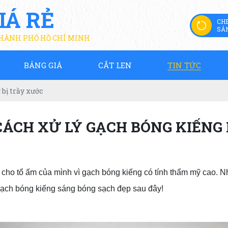
IÁ RẺ
CH
SẢ
THÀNH PHỐ HỒ CHÍ MINH
BẢNG GIÁ
CẮT LEN
TIN TỨC
bị trầy xước
ÁCH XỬ LÝ GẠCH BÓNG KIẾNG 
o tổ ấm của mình vì gạch bóng kiếng có tính thẩm mỹ cao. Nh
ạch bóng kiếng sáng bóng sạch đẹp sau đây!