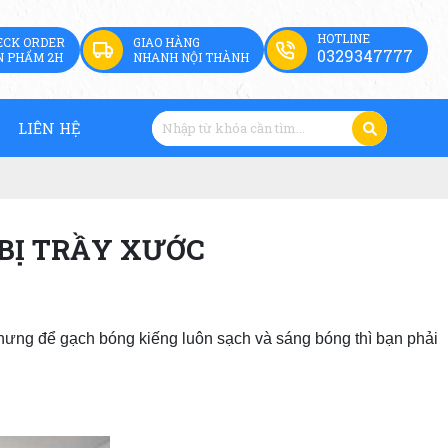
HOTLINE
ECK ORDER
GIAO HÀNG
0329347777
N PHẨM 2H
NHANH NỘI THÀNH
LIÊN HỆ
BỊ TRẦY XƯỚC
ưng để gạch bóng kiếng luôn sạch và sáng bóng thì bạn phải