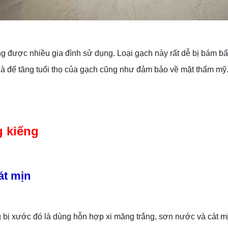
 được nhiều gia đình sử dụng. Loại gạch này rất dễ bị bám bẩ
nhà để tăng tuổi thọ của gạch cũng như đảm bảo về mặt thẩm mỹ. 
g kiếng
át mịn
 bị xước đó là dùng hỗn hợp xi măng trắng, sơn nước và cát 