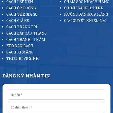
GẠCH LÁT NỀN
CHĂM SÓC KHÁCH HÀNG
GẠCH ỐP TƯỜNG
CHÍNH SÁCH ĐỔI TRẢ
GẠCH THẺ GIẢ GỖ
HƯỚNG DẪN MUA HÀNG
GẠCH GIÁ RẺ
GIẢI QUYẾT KHIẾU NẠI
GẠCH TRANG TRÍ
GẠCH LÁT CẦU THANG
GẠCH TRANH_ THẢM
KEO DÁN GẠCH
GẠCH XI MĂNG
THIẾT BỊ VỆ SINH
ĐĂNG KÝ NHẬN TIN