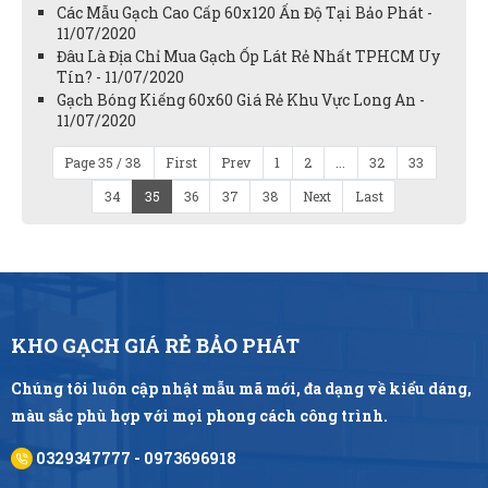
Các Mẫu Gạch Cao Cấp 60x120 Ấn Độ Tại Bảo Phát -
11/07/2020
Đâu Là Địa Chỉ Mua Gạch Ốp Lát Rẻ Nhất TPHCM Uy
Tín? - 11/07/2020
Gạch Bóng Kiếng 60x60 Giá Rẻ Khu Vực Long An -
11/07/2020
Page 35 / 38
First
Prev
1
2
...
32
33
34
35
36
37
38
Next
Last
KHO GẠCH GIÁ RẺ BẢO PHÁT
Chúng tôi luôn cập nhật mẫu mã mới, đa dạng về kiểu dáng,
màu sắc phù hợp với mọi phong cách công trình.
0329347777 - 0973696918