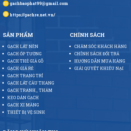
gachbaophat99@gmail.com
https://gachre.net.vn/
SẢN PHẨM
CHÍNH SÁCH
GẠCH LÁT NỀN
CHĂM SÓC KHÁCH HÀNG
GẠCH ỐP TƯỜNG
CHÍNH SÁCH ĐỔI TRẢ
GẠCH THẺ GIẢ GỖ
HƯỚNG DẪN MUA HÀNG
GẠCH GIÁ RẺ
GIẢI QUYẾT KHIẾU NẠI
GẠCH TRANG TRÍ
GẠCH LÁT CẦU THANG
GẠCH TRANH_ THẢM
KEO DÁN GẠCH
GẠCH XI MĂNG
THIẾT BỊ VỆ SINH