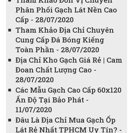
Phân Phối Gạch Lát Nền Cao
Cấp - 28/07/2020
Tham Khảo Địa Chỉ Chuyên
Cung Cấp Đá Bóng Kiếng
Toàn Phần - 28/07/2020
Địa Chỉ Kho Gạch Giá Rẻ | Cam
Đoan Chất Lượng Cao -
28/07/2020
Các Mẫu Gạch Cao Cấp 60x120
Ấn Độ Tại Bảo Phát -
11/07/2020
Đâu Là Địa Chỉ Mua Gạch Ốp
Lát Rẻ Nhất TPHCM Uy Tín? -