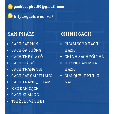
gachbaophat99@gmail.com
https://gachre.net.vn/
SẢN PHẨM
CHÍNH SÁCH
GẠCH LÁT NỀN
CHĂM SÓC KHÁCH
GẠCH ỐP TƯỜNG
HÀNG
GẠCH THẺ GIẢ GỖ
CHÍNH SÁCH ĐỔI TRẢ
GẠCH GIÁ RẺ
HƯỚNG DẪN MUA
GẠCH TRANG TRÍ
HÀNG
GẠCH LÁT CẦU THANG
GIẢI QUYẾT KHIẾU
GẠCH TRANH_ THẢM
NẠI
KEO DÁN GẠCH
GẠCH XI MĂNG
THIẾT BỊ VỆ SINH