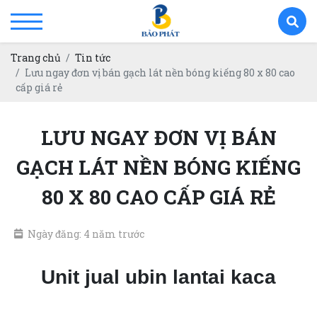
Trang chủ
Tin tức
Lưu ngay đơn vị bán gạch lát nền bóng kiếng 80 x 80 cao
cấp giá rẻ
LƯU NGAY ĐƠN VỊ BÁN
GẠCH LÁT NỀN BÓNG KIẾNG
80 X 80 CAO CẤP GIÁ RẺ
Ngày đăng: 4 năm trước
Unit jual ubin lantai kaca