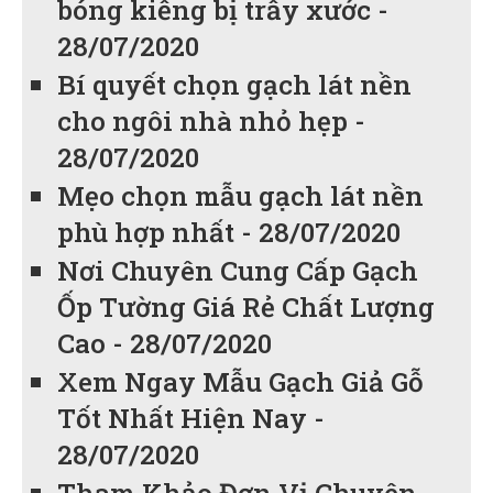
bóng kiếng bị trầy xước -
28/07/2020
Bí quyết chọn gạch lát nền
cho ngôi nhà nhỏ hẹp -
28/07/2020
Mẹo chọn mẫu gạch lát nền
phù hợp nhất - 28/07/2020
Nơi Chuyên Cung Cấp Gạch
Ốp Tường Giá Rẻ Chất Lượng
Cao - 28/07/2020
Xem Ngay Mẫu Gạch Giả Gỗ
Tốt Nhất Hiện Nay -
28/07/2020
Tham Khảo Đơn Vị Chuyên