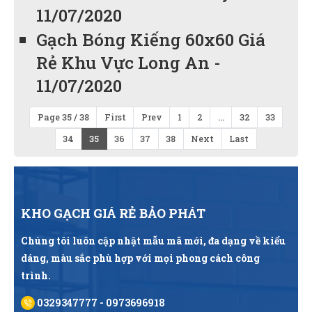
11/07/2020
Gạch Bóng Kiếng 60x60 Giá
Rẻ Khu Vực Long An -
11/07/2020
Page 35 / 38
First
Prev
1
2
...
32
33
34
35
36
37
38
Next
Last
KHO GẠCH GIÁ RẺ BẢO PHÁT
Chúng tôi luôn cập nhật mẫu mã mới, đa dạng về kiểu
dáng, màu sắc phù hợp với mọi phong cách công
trình.
0329347777 - 0973696918