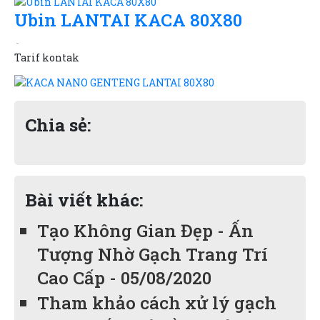
Ubin LANTAI KACA 80X80
Tarif
kontak
Chia sẻ:
Bài viết khác:
Tạo Không Gian Đẹp - Ấn
Tượng Nhờ Gạch Trang Trí
Cao Cấp - 05/08/2020
Tham khảo cách xử lý gạch