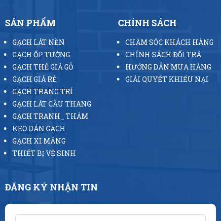
SẢN PHẨM
CHÍNH SÁCH
GẠCH LÁT NỀN
CHĂM SÓC KHÁCH HÀNG
GẠCH ỐP TƯỜNG
CHÍNH SÁCH ĐỔI TRẢ
GẠCH THẺ GIẢ GỖ
HƯỚNG DẪN MUA HÀNG
GẠCH GIÁ RẺ
GIẢI QUYẾT KHIẾU NẠI
GẠCH TRANG TRÍ
GẠCH LÁT CẦU THANG
GẠCH TRANH_ THẢM
KEO DÁN GẠCH
GẠCH XI MĂNG
THIẾT BỊ VỆ SINH
ĐĂNG KÝ NHẬN TIN