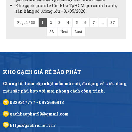
Kho gạch granite tồn kho TpHCM giá cạnh tranh,
sẵn hàng số lượng lớn - 31/05/2026
Page 1 / 38
1
2
3
4
5
6
7
...
37
38
Next
Last
KHO GẠCH GIÁ RẺ BẢO PHÁT
Chúng tôi luôn cập nhật mẫu mã mới, đa dạng về kiểu dáng,
màu sắc phù hợp với mọi phong cách công trình.
0329347777 - 0973696918
gachbaophat99@gmail.com
https://gachre.net.vn/