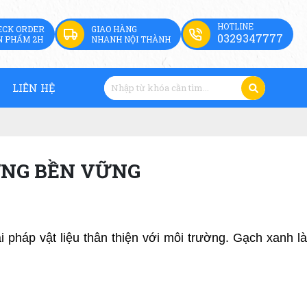
HOTLINE
ECK ORDER
GIAO HÀNG
0329347777
N PHẨM 2H
NHANH NỘI THÀNH
LIÊN HỆ
ỰNG BỀN VỮNG
 pháp vật liệu thân thiện với môi trường. Gạch xanh là