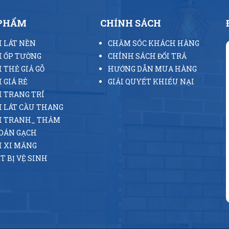
 PHẨM
CHÍNH SÁCH
 LÁT NỀN
CHĂM SÓC KHÁCH HÀNG
 ỐP TƯỜNG
CHÍNH SÁCH ĐỔI TRẢ
 THẺ GIẢ GỖ
HƯỚNG DẪN MUA HÀNG
 GIÁ RẺ
GIẢI QUYẾT KHIẾU NẠI
 TRANG TRÍ
 LÁT CẦU THANG
H TRANH_ THẢM
DÁN GẠCH
 XI MĂNG
T BỊ VỆ SINH