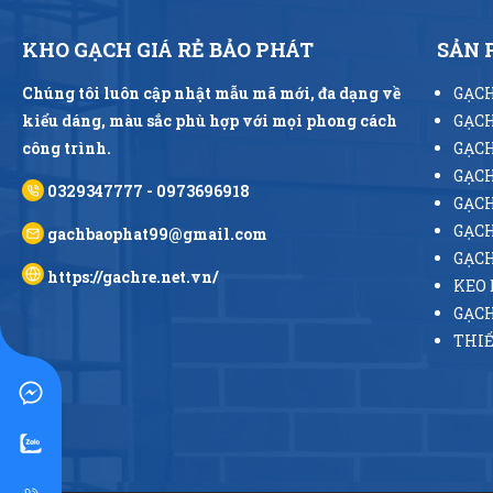
KHO GẠCH GIÁ RẺ BẢO PHÁT
SẢN
Chúng tôi luôn cập nhật mẫu mã mới, đa dạng về
GẠCH
kiểu dáng, màu sắc phù hợp với mọi phong cách
GẠCH
công trình.
GẠCH
GẠCH
0329347777 - 0973696918
GẠCH
GẠCH
gachbaophat99@gmail.com
GẠC
https://gachre.net.vn/
KEO 
GẠCH
THIẾ