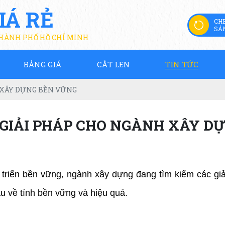
IÁ RẺ
CH
SẢ
THÀNH PHỐ HỒ CHÍ MINH
BẢNG GIÁ
CẮT LEN
TIN TỨC
 XÂY DỰNG BỀN VỮNG
 GIẢI PHÁP CHO NGÀNH XÂY D
triển bền vững, ngành xây dựng đang tìm kiếm các giải
u về tính bền vững và hiệu quả.